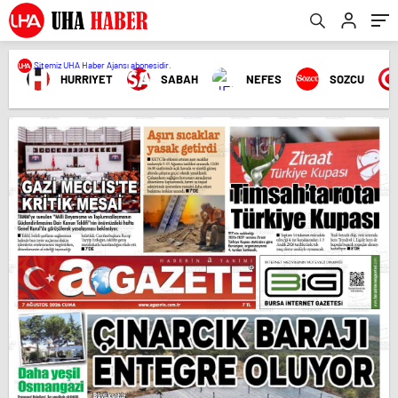
Sitemiz UHA Haber Ajansı abonesidir.
HURRIYET
SABAH
NEFES
SOZCU