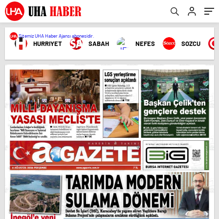
Sitemiz UHA Haber Ajansı abonesidir.
HURRIYET
SABAH
NEFES
SOZCU