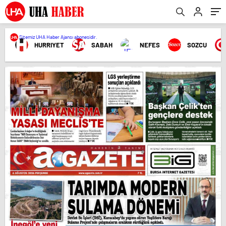
Sitemiz UHA Haber Ajansı abonesidir.
HURRIYET
SABAH
NEFES
SOZCU