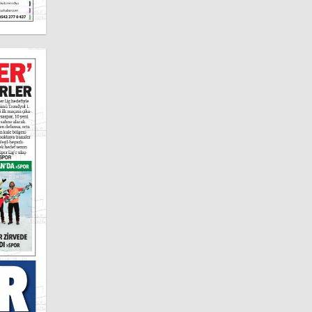
Nevşehir
Gazeteleri
Niğde
Gazeteleri
Ordu
Gazeteleri
Rize
Gazeteleri
Sakarya
Gazeteleri
Samsun
Gazeteleri
Siirt
Gazeteleri
Sinop
Gazeteleri
Sivas
Gazeteleri
Tekirdağ
Gazeteleri
Tokat
Gazeteleri