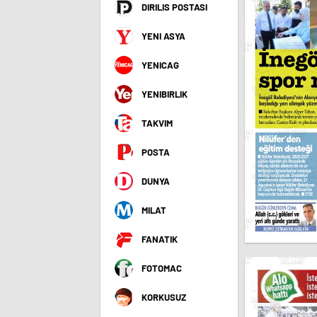
DIRILIS POSTASI
YENI ASYA
YENICAG
YENIBIRLIK
TAKVIM
POSTA
DUNYA
MILAT
FANATIK
FOTOMAC
KORKUSUZ