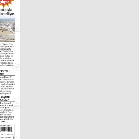
Kırklareli
Gazeteleri
Kırşehir
Gazeteleri
Kocaeli
Gazeteleri
Konya
Gazeteleri
Kütahya
Gazeteleri
Malatya
Gazeteleri
Manisa
Gazeteleri
Kahramanmaraş
Gazeteleri
Mardin
Gazeteleri
Muğla
Gazeteleri
Muş
Gazeteleri