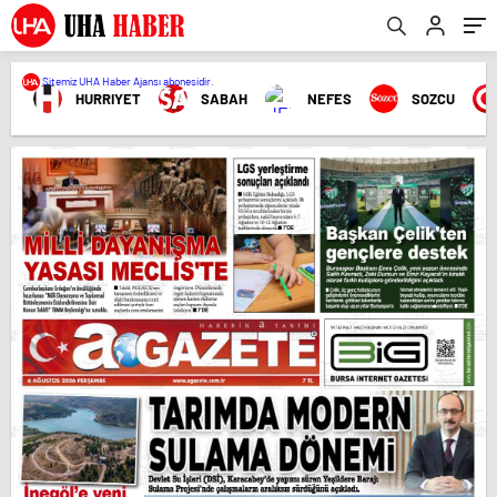
Sitemiz UHA Haber Ajansı abonesidir.
HURRIYET
SABAH
NEFES
SOZCU