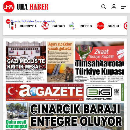
Sitemiz UHA Haber Ajansı abonesidir.
HURRIYET
SABAH
NEFES
SOZCU