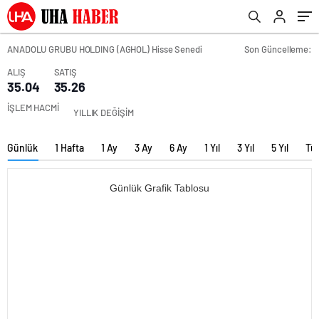
ANADOLU GRUBU HOLDING (AGHOL) Hisse Senedi
Son Güncelleme:
ALIŞ
SATIŞ
35.04
35.26
İŞLEM HACMİ
YILLIK DEĞİŞİM
Günlük
1 Hafta
1 Ay
3 Ay
6 Ay
1 Yıl
3 Yıl
5 Yıl
Tü
Günlük Grafik Tablosu