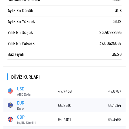
Aylık En Düşük
31.8
Aylık En Yüksek
36.12
Yıllık En Düşük
23.40988595
Yıllık En Yüksek
37.00525067
Baz Fiyatı
35.26
DÖVİZ KURLARI
USD
47,7436
47,6787
ABD Doları
EUR
55,2510
55,1254
Euro
GBP
64,4811
64,3468
İngiliz Sterlini