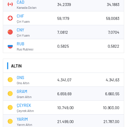
CAD
34,2339
34,1883
Kanada Doları
CHF
59,1179
59,0083
Çin Yuanı
CNY
7,0812
7,0704
Çin Yuanı
RUB
0,5825
0,5822
Rus Rublesi
ALTIN
ONS
4.341,07
4.341,63
Ons Altın
GRAM
6.659,69
6.660,55
Gram Altın
ÇEYREK
10.749,00
10.903,00
Çeyrek Altın
YARIM
21.499,00
21.787,00
Yarım Altın