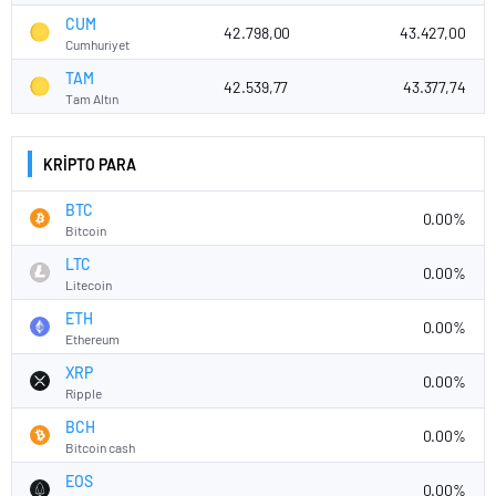
CUM
42.798,00
43.427,00
Cumhuriyet
TAM
42.539,77
43.377,74
Tam Altın
KRİPTO PARA
BTC
0.00%
Bitcoin
LTC
0.00%
Litecoin
ETH
0.00%
Ethereum
XRP
0.00%
Ripple
BCH
0.00%
Bitcoin cash
EOS
0.00%