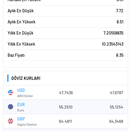
Aylık En Düşük
7.72
Aylık En Yüksek
8.51
Yıllık En Düşük
7.20558835
Yıllık En Yüksek
10.23543143
Baz Fiyatı
8.35
DÖVİZ KURLARI
USD
47,7436
47,6787
ABD Doları
EUR
55,2510
55,1254
Euro
GBP
64,4811
64,3468
İngiliz Sterlini