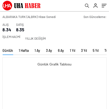
ALBARAKA TURK (ALBRK) Hisse Senedi
Son Güncelleme:
ALIŞ
SATIŞ
8.34
8.35
İŞLEM HACMİ
YILLIK DEĞİŞİM
Günlük
1 Hafta
1 Ay
3 Ay
6 Ay
1 Yıl
3 Yıl
5 Yıl
Tü
Günlük Grafik Tablosu