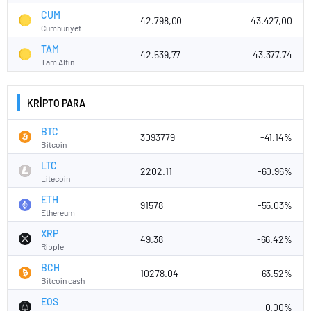
CUM
42.798,00
43.427,00
Cumhuriyet
TAM
42.539,77
43.377,74
Tam Altın
KRİPTO PARA
BTC
3093779
-41.14%
Bitcoin
LTC
2202.11
-60.96%
Litecoin
ETH
91578
-55.03%
Ethereum
XRP
49.38
-66.42%
Ripple
BCH
10278.04
-63.52%
Bitcoin cash
EOS
0.00%