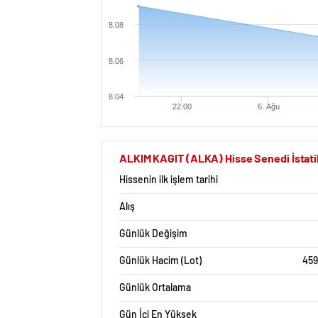
8.08
8.06
8.04
22:00
6. Ağu
ALKIM KAGIT (ALKA) Hisse Senedi İstatik
Hissenin ilk işlem tarihi
Alış
Günlük Değişim
Günlük Hacim (Lot)
459
Günlük Ortalama
Gün İçi En Yüksek