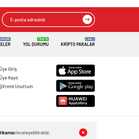
KONOMİ
TRAFİK
CANLI
TELER
YOL DURUMU
KRIPTO PARALAR
Üye Giriş
Üye Kayıt
Şifremi Unuttum
itikamızı
inceleyebilirsiniz.