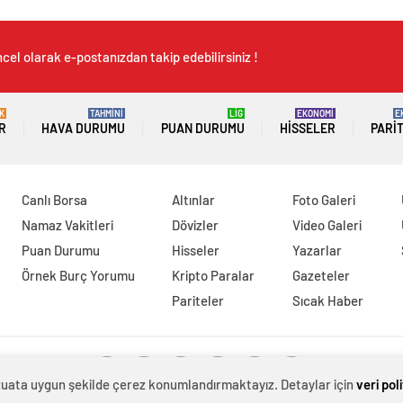
cel olarak e-postanızdan takip edebilirsiniz !
K
TAHMİNİ
LİG
EKONOMİ
E
R
HAVA DURUMU
PUAN DURUMU
HISSELER
PARI
Canlı Borsa
Altınlar
Foto Galeri
Namaz Vakitleri
Dövizler
Video Galeri
Puan Durumu
Hisseler
Yazarlar
Örnek Burç Yorumu
Kripto Paralar
Gazeteler
Pariteler
Sıcak Haber
evzuata uygun şekilde çerez konumlandırmaktayız. Detaylar için
veri pol