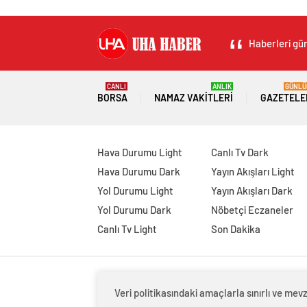
Haberleri gün
CANLI
ANLIK
GÜNLÜ
BORSA
NAMAZ VAKITLERI
GAZETELE
Hava Durumu Light
Canlı Tv Dark
Hava Durumu Dark
Yayın Akışları Light
Yol Durumu Light
Yayın Akışları Dark
Yol Durumu Dark
Nöbetçi Eczaneler
Canlı Tv Light
Son Dakika
Veri politikasındaki amaçlarla sınırlı ve m