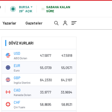
SABAHA KALAN
N
BURSA
SÜRE
29°
AÇIK
Yazarlar
Gazeteler
DÖVİZ KURLARI
USD
47,5977
47,5918
ABD Doları
EUR
55,0739
55,0571
Euro
GBP
64,2330
64,2197
İngiliz Sterlini
CAD
33,9777
33,9694
Kanada Doları
CHF
58,8695
58,8531
Çin Yuanı