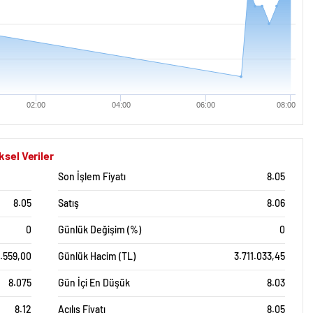
02:00
04:00
06:00
08:00
sel Veriler
Son İşlem Fiyatı
8.05
8.05
Satış
8.06
0
Günlük Değişim (%)
0
.559,00
Günlük Hacim (TL)
3.711.033,45
8.075
Gün İçi En Düşük
8.03
8.12
Açılış Fiyatı
8.05