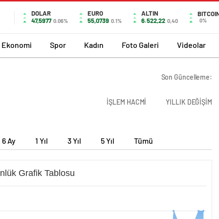
DOLAR
EURO
ALTIN
BITCOI
47,5977
55,0739
6.522,22
0%
0.06%
0.1%
0,40
Ekonomi
Spor
Kadın
Foto Galeri
Videolar
Son Güncelleme:
İŞLEM HACMİ
YILLIK DEĞİŞİM
6 Ay
1 Yıl
3 Yıl
5 Yıl
Tümü
nlük Grafik Tablosu