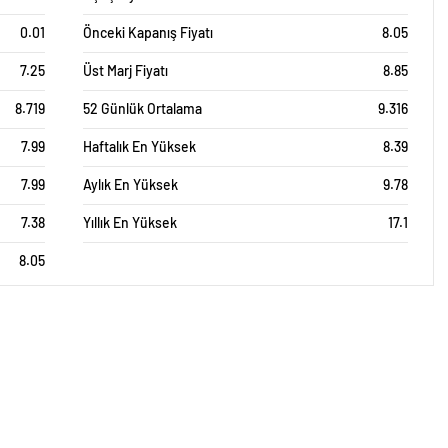
0.01
Önceki Kapanış Fiyatı
8.05
7.25
Üst Marj Fiyatı
8.85
8.719
52 Günlük Ortalama
9.316
7.99
Haftalık En Yüksek
8.39
7.99
Aylık En Yüksek
9.78
7.38
Yıllık En Yüksek
17.1
8.05