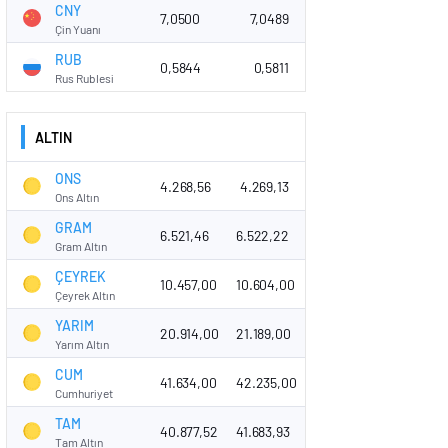
CNY
7,0500
7,0489
Çin Yuanı
RUB
0,5844
0,5811
Rus Rublesi
ALTIN
ONS
4.268,56
4.269,13
Ons Altın
GRAM
6.521,46
6.522,22
Gram Altın
ÇEYREK
10.457,00
10.604,00
Çeyrek Altın
YARIM
20.914,00
21.189,00
Yarım Altın
CUM
41.634,00
42.235,00
Cumhuriyet
TAM
40.877,52
41.683,93
Tam Altın