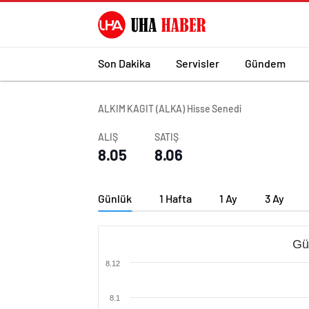
Son Dakika
Servisler
Gündem
ALKIM KAGIT (ALKA) Hisse Senedi
ALIŞ
SATIŞ
8.05
8.06
Günlük
1 Hafta
1 Ay
3 Ay
Gü
8.12
8.1