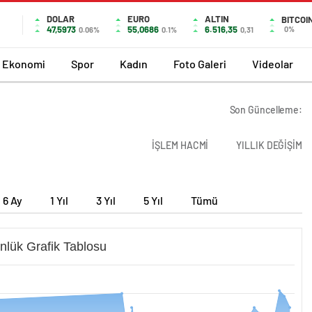
DOLAR
EURO
ALTIN
BITCOI
47,5973
55,0686
6.516,35
0%
0.06%
0.1%
0,31
Ekonomi
Spor
Kadın
Foto Galeri
Videolar
Son Güncelleme:
İŞLEM HACMİ
YILLIK DEĞİŞİM
6 Ay
1 Yıl
3 Yıl
5 Yıl
Tümü
nlük Grafik Tablosu