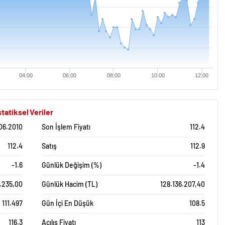
04:00
06:00
08:00
10:00
12:00
atiksel Veriler
.06.2010
Son İşlem Fiyatı
112.4
112.4
Satış
112.9
-1.6
Günlük Değişim (%)
-1.4
9.235,00
Günlük Hacim (TL)
128.136.207,40
111.497
Gün İçi En Düşük
108.5
116.3
Açılış Fiyatı
113