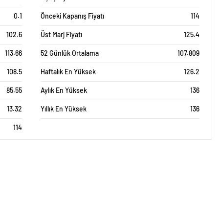
0.1
Önceki Kapanış Fiyatı
114
102.6
Üst Marj Fiyatı
125.4
113.66
52 Günlük Ortalama
107.809
108.5
Haftalık En Yüksek
126.2
85.55
Aylık En Yüksek
136
13.32
Yıllık En Yüksek
136
114