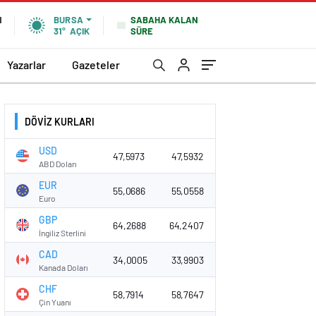
SABAHA KALAN
N
BURSA
SÜRE
31°
AÇIK
Yazarlar
Gazeteler
DÖVİZ KURLARI
USD
47,5973
47,5932
ABD Doları
EUR
55,0686
55,0558
Euro
GBP
64,2688
64,2407
İngiliz Sterlini
CAD
34,0005
33,9903
Kanada Doları
CHF
58,7914
58,7647
Çin Yuanı