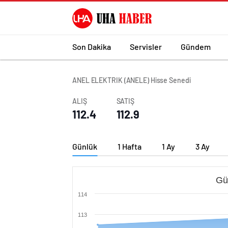
Son Dakika
Servisler
Gündem
ANEL ELEKTRIK (ANELE) Hisse Senedi
ALIŞ
SATIŞ
112.4
112.9
Günlük
1 Hafta
1 Ay
3 Ay
Gü
114
113