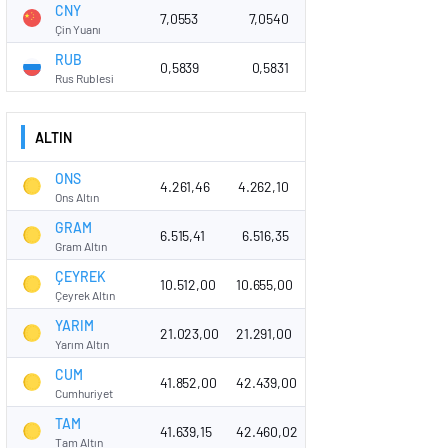
CNY
7,0553
7,0540
Çin Yuanı
RUB
0,5839
0,5831
Rus Rublesi
ALTIN
ONS
4.261,46
4.262,10
Ons Altın
GRAM
6.515,41
6.516,35
Gram Altın
ÇEYREK
10.512,00
10.655,00
Çeyrek Altın
YARIM
21.023,00
21.291,00
Yarım Altın
CUM
41.852,00
42.439,00
Cumhuriyet
TAM
41.639,15
42.460,02
Tam Altın