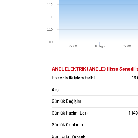
112
111
110
109
22:00
6. Ağu
02:00
ANEL ELEKTRIK (ANELE) Hisse Senedi İst
Hissenin ilk işlem tarihi
16
Alış
Günlük Değişim
Günlük Hacim (Lot)
1.14
Günlük Ortalama
Gün İçi En Yüksek