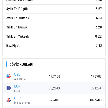
Aylık En Düşük
3.67
Aylık En Yüksek
4.51
Yıllık En Düşük
3.28
Yıllık En Yüksek
6.22
Baz Fiyatı
3.83
DÖVİZ KURLARI
USD
47,7436
47,6787
ABD Doları
EUR
55,2510
55,1254
Euro
GBP
64,4811
64,3468
İngiliz Sterlini