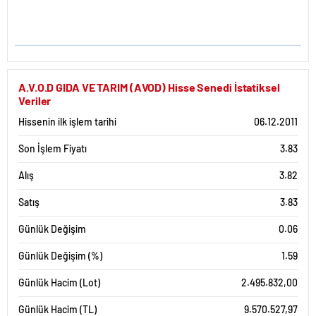
A.V.O.D GIDA VE TARIM (AVOD) Hisse Senedi İstatiksel
Veriler
Hissenin ilk işlem tarihi
06.12.2011
Son İşlem Fiyatı
3.83
Alış
3.82
Satış
3.83
Günlük Değişim
0.06
Günlük Değişim (%)
1.59
Günlük Hacim (Lot)
2.495.832,00
Günlük Hacim (TL)
9.570.527,97