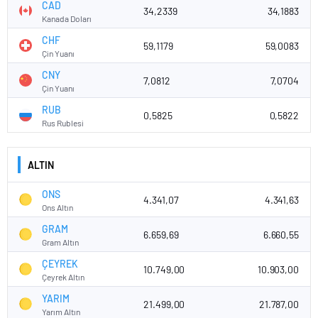
CAD
34,2339
34,1883
Kanada Doları
CHF
59,1179
59,0083
Çin Yuanı
CNY
7,0812
7,0704
Çin Yuanı
RUB
0,5825
0,5822
Rus Rublesi
ALTIN
ONS
4.341,07
4.341,63
Ons Altın
GRAM
6.659,69
6.660,55
Gram Altın
ÇEYREK
10.749,00
10.903,00
Çeyrek Altın
YARIM
21.499,00
21.787,00
Yarım Altın