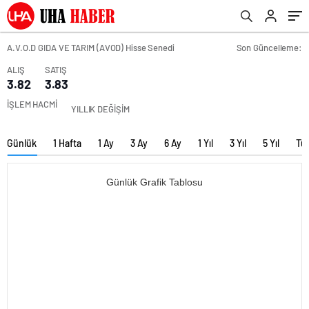
A.V.O.D GIDA VE TARIM (AVOD) Hisse Senedi
Son Güncelleme:
ALIŞ
SATIŞ
3.82
3.83
İŞLEM HACMİ
YILLIK DEĞİŞİM
Günlük
1 Hafta
1 Ay
3 Ay
6 Ay
1 Yıl
3 Yıl
5 Yıl
Tü
Günlük Grafik Tablosu