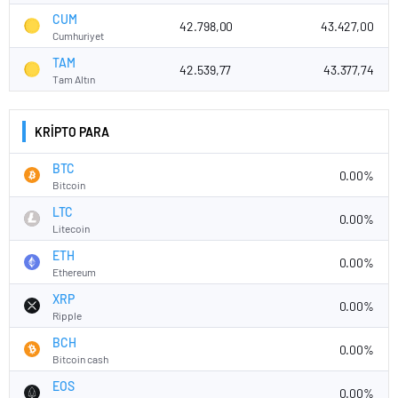
CUM
42.798,00
43.427,00
Cumhuriyet
TAM
42.539,77
43.377,74
Tam Altın
KRİPTO PARA
BTC
0.00%
Bitcoin
LTC
0.00%
Litecoin
ETH
0.00%
Ethereum
XRP
0.00%
Ripple
BCH
0.00%
Bitcoin cash
EOS
0.00%