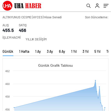
ALTINYUNUS CESME (AYCES) Hisse Senedi
Son Güncelleme:
ALIŞ
SATIŞ
455.5
456
İŞLEM HACMİ
YILLIK DEĞİŞİM
Günlük
1 Hafta
1 Ay
3 Ay
6 Ay
1 Yıl
3 Yıl
5 Yıl
Tü
Günlük Grafik Tablosu
462
460
458
456