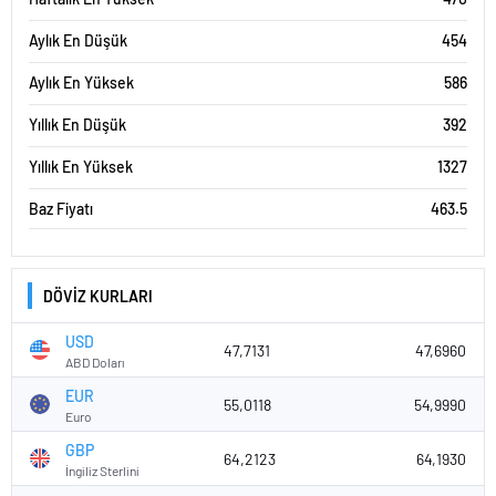
Aylık En Düşük
454
Aylık En Yüksek
586
Yıllık En Düşük
392
Yıllık En Yüksek
1327
Baz Fiyatı
463.5
DÖVİZ KURLARI
USD
47,7131
47,6960
ABD Doları
EUR
55,0118
54,9990
Euro
GBP
64,2123
64,1930
İngiliz Sterlini