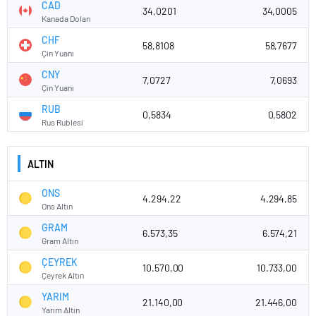
CAD
34,0201
34,0005
Kanada Doları
CHF
58,8108
58,7677
Çin Yuanı
CNY
7,0727
7,0693
Çin Yuanı
RUB
0,5834
0,5802
Rus Rublesi
ALTIN
ONS
4.294,22
4.294,85
Ons Altın
GRAM
6.573,35
6.574,21
Gram Altın
ÇEYREK
10.570,00
10.733,00
Çeyrek Altın
YARIM
21.140,00
21.446,00
Yarım Altın