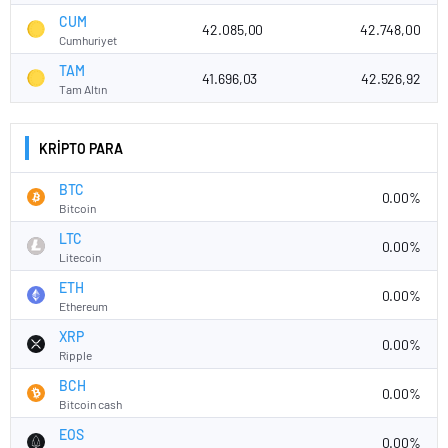
CUM
42.085,00
42.748,00
Cumhuriyet
TAM
41.696,03
42.526,92
Tam Altın
KRİPTO PARA
BTC
0.00%
Bitcoin
LTC
0.00%
Litecoin
ETH
0.00%
Ethereum
XRP
0.00%
Ripple
BCH
0.00%
Bitcoin cash
EOS
0.00%