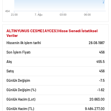
454
21:00
7. Ağu
03:00
06:00
ALTINYUNUS CESME (AYCES) Hisse Senedi İstatiksel
Veriler
Hissenin ilk işlem tarihi
28.08.1987
Son İşlem Fiyatı
456
Alış
455.5
Satış
456
Günlük Değişim
-7.5
Günlük Değişim (%)
-1.62
Günlük Hacim (Lot)
20.663,00
Günlük Hacim (TL)
9.484.277,00