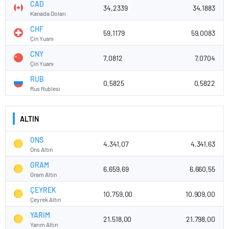
CAD
34,2339
34,1883
Kanada Doları
CHF
59,1179
59,0083
Çin Yuanı
CNY
7,0812
7,0704
Çin Yuanı
RUB
0,5825
0,5822
Rus Rublesi
ALTIN
ONS
4.341,07
4.341,63
Ons Altın
GRAM
6.659,69
6.660,55
Gram Altın
ÇEYREK
10.759,00
10.909,00
Çeyrek Altın
YARIM
21.518,00
21.798,00
Yarım Altın