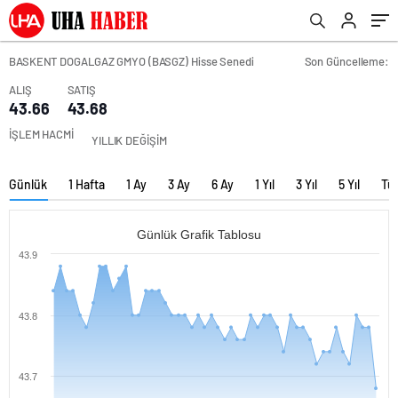
BASKENT DOGALGAZ GMYO (BASGZ) Hisse Senedi
Son Güncelleme:
ALIŞ
SATIŞ
43.66
43.68
İŞLEM HACMİ
YILLIK DEĞİŞİM
Günlük
1 Hafta
1 Ay
3 Ay
6 Ay
1 Yıl
3 Yıl
5 Yıl
Tü
Günlük Grafik Tablosu
43.9
43.8
43.7