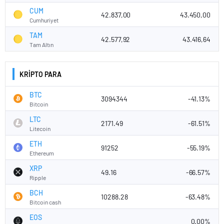
CUM
42.837,00
43.450,00
Cumhuriyet
TAM
42.577,92
43.416,64
Tam Altın
KRİPTO PARA
BTC
3094344
-41.13%
Bitcoin
LTC
2171.49
-61.51%
Litecoin
ETH
91252
-55.19%
Ethereum
XRP
49.16
-66.57%
Ripple
BCH
10288.28
-63.48%
Bitcoin cash
EOS
0.00%