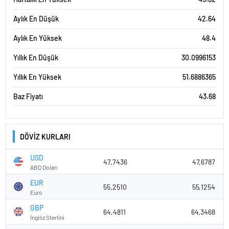
Aylık En Düşük
42.64
Aylık En Yüksek
48.4
Yıllık En Düşük
30.0996153
Yıllık En Yüksek
51.6886365
Baz Fiyatı
43.68
DÖVİZ KURLARI
USD
47,7436
47,6787
ABD Doları
EUR
55,2510
55,1254
Euro
GBP
64,4811
64,3468
İngiliz Sterlini