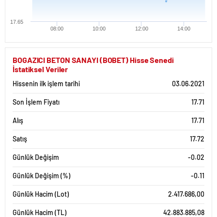
17.65
08:00
10:00
12:00
14:00
BOGAZICI BETON SANAYI (BOBET) Hisse Senedi
İstatiksel Veriler
Hissenin ilk işlem tarihi
03.06.2021
Son İşlem Fiyatı
17.71
Alış
17.71
Satış
17.72
Günlük Değişim
-0.02
Günlük Değişim (%)
-0.11
Günlük Hacim (Lot)
2.417.686,00
Günlük Hacim (TL)
42.883.885,08