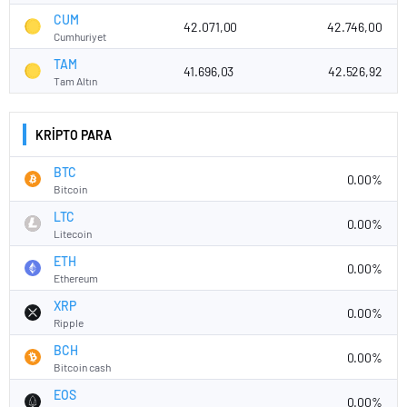
CUM
42.071,00
42.746,00
Cumhuriyet
TAM
41.696,03
42.526,92
Tam Altın
KRİPTO PARA
BTC
0.00%
Bitcoin
LTC
0.00%
Litecoin
ETH
0.00%
Ethereum
XRP
0.00%
Ripple
BCH
0.00%
Bitcoin cash
EOS
0.00%