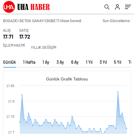
BOGAZICI BETON SANAYI (BOBET) Hisse Senedi
Son Güncelleme:
ALIŞ
SATIŞ
17.71
17.72
İŞLEM HACMİ
YILLIK DEĞİŞİM
Günlük
1 Hafta
1 Ay
3 Ay
6 Ay
1 Yıl
3 Yıl
5 Yıl
Tü
Günlük Grafik Tablosu
17.85
17.8
17.75
17.7