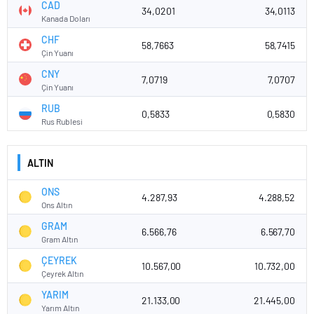
CAD
34,0201
34,0113
Kanada Doları
CHF
58,7663
58,7415
Çin Yuanı
CNY
7,0719
7,0707
Çin Yuanı
RUB
0,5833
0,5830
Rus Rublesi
ALTIN
ONS
4.287,93
4.288,52
Ons Altın
GRAM
6.566,76
6.567,70
Gram Altın
ÇEYREK
10.567,00
10.732,00
Çeyrek Altın
YARIM
21.133,00
21.445,00
Yarım Altın