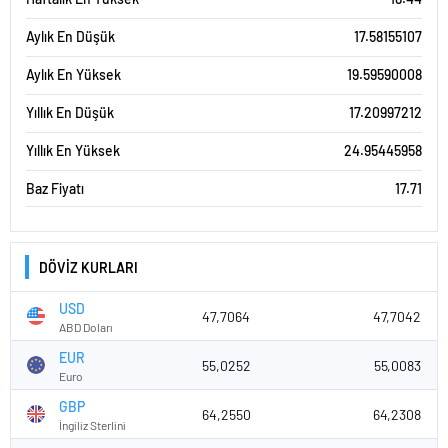
Aylık En Düşük
17.58155107
Aylık En Yüksek
19.59590008
Yıllık En Düşük
17.20997212
Yıllık En Yüksek
24.95445958
Baz Fiyatı
17.71
DÖVİZ KURLARI
USD
47,7064
47,7042
ABD Doları
EUR
55,0252
55,0083
Euro
GBP
64,2550
64,2308
İngiliz Sterlini