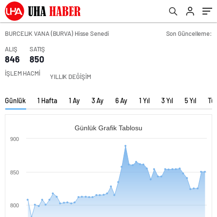
BURCELIK VANA (BURVA) Hisse Senedi
Son Güncelleme:
ALIŞ
SATIŞ
846
850
İŞLEM HACMİ
YILLIK DEĞİŞİM
Günlük
1 Hafta
1 Ay
3 Ay
6 Ay
1 Yıl
3 Yıl
5 Yıl
Tü
Günlük Grafik Tablosu
900
850
800