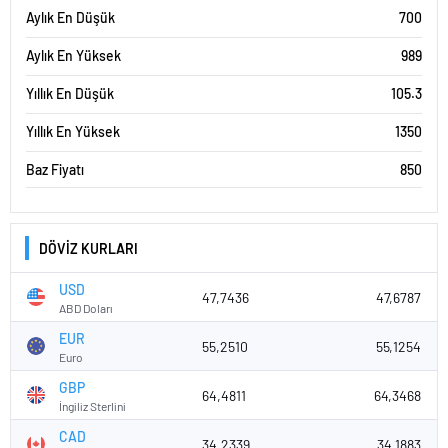
Aylık En Düşük
700
Aylık En Yüksek
989
Yıllık En Düşük
105.3
Yıllık En Yüksek
1350
Baz Fiyatı
850
DÖVİZ KURLARI
USD
47,7436
47,6787
ABD Doları
EUR
55,2510
55,1254
Euro
GBP
64,4811
64,3468
İngiliz Sterlini
CAD
34,2339
34,1883