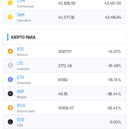
CUM
42.838,00
43.451,00
Cumhuriyet
TAM
42.577,92
43.416,64
Tam Altın
KRİPTO PARA
BTC
3097171
-41.07%
Bitcoin
LTC
2172.46
-61.49%
Litecoin
ETH
91362
-55.14%
Ethereum
XRP
49.35
-66.44%
Ripple
BCH
10306.07
-63.42%
Bitcoin cash
EOS
0.00%
EOS