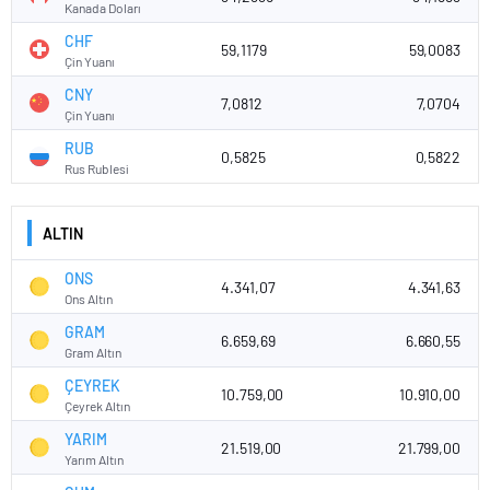
Kanada Doları
CHF
59,1179
59,0083
Çin Yuanı
CNY
7,0812
7,0704
Çin Yuanı
RUB
0,5825
0,5822
Rus Rublesi
ALTIN
ONS
4.341,07
4.341,63
Ons Altın
GRAM
6.659,69
6.660,55
Gram Altın
ÇEYREK
10.759,00
10.910,00
Çeyrek Altın
YARIM
21.519,00
21.799,00
Yarım Altın