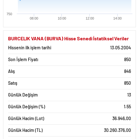
750
08:00
10:00
12:00
14:00
BURCELIK VANA (BURVA) Hisse Senedi İstatiksel Veriler
Hissenin ilk işlem tarihi
13.05.2004
Son İşlem Fiyatı
850
Alış
846
Satış
850
Günlük Değişim
13
Günlük Değişim (%)
1.55
Günlük Hacim (Lot)
36.946,00
Günlük Hacim (TL)
30.260.376,00