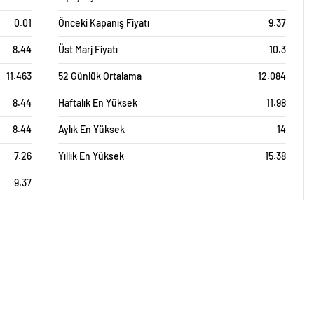
0.01
Önceki Kapanış Fiyatı
9.37
8.44
Üst Marj Fiyatı
10.3
11.463
52 Günlük Ortalama
12.084
8.44
Haftalık En Yüksek
11.98
8.44
Aylık En Yüksek
14
7.26
Yıllık En Yüksek
15.38
9.37