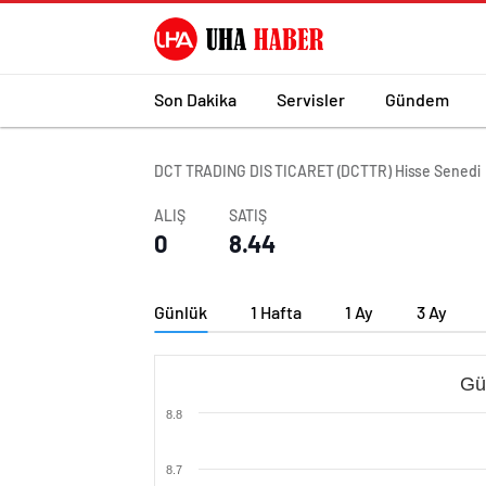
Son Dakika
Servisler
Gündem
DCT TRADING DIS TICARET (DCTTR) Hisse Senedi
ALIŞ
SATIŞ
0
8.44
Günlük
1 Hafta
1 Ay
3 Ay
Gü
8.8
8.7