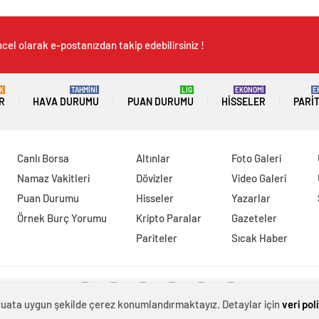
cel olarak e-postanızdan takip edebilirsiniz !
K
TAHMİNİ
LİG
EKONOMİ
E
R
HAVA DURUMU
PUAN DURUMU
HISSELER
PARI
Canlı Borsa
Altınlar
Foto Galeri
Namaz Vakitleri
Dövizler
Video Galeri
Puan Durumu
Hisseler
Yazarlar
Örnek Burç Yorumu
Kripto Paralar
Gazeteler
Pariteler
Sıcak Haber
evzuata uygun şekilde çerez konumlandırmaktayız. Detaylar için
veri pol