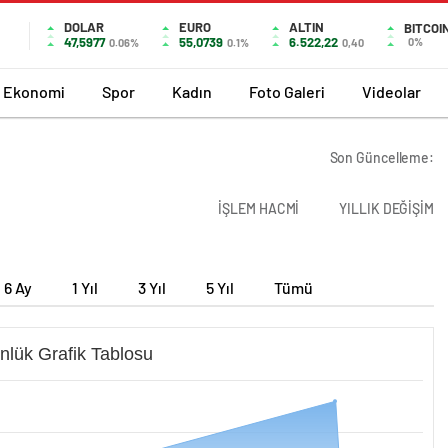
DOLAR
EURO
ALTIN
BITCOI
47,5977
55,0739
6.522,22
0%
0.06%
0.1%
0,40
Ekonomi
Spor
Kadın
Foto Galeri
Videolar
Son Güncelleme:
İŞLEM HACMİ
YILLIK DEĞİŞİM
6 Ay
1 Yıl
3 Yıl
5 Yıl
Tümü
nlük Grafik Tablosu