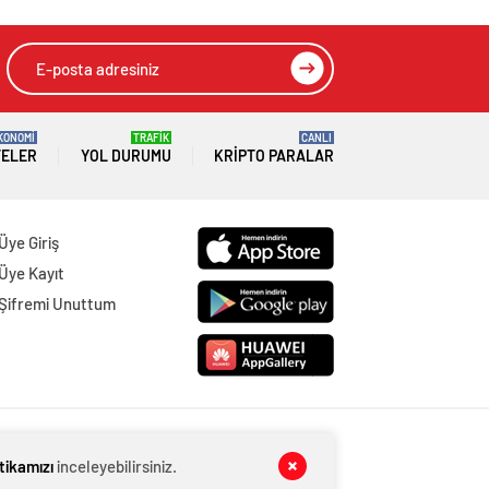
KONOMİ
TRAFİK
CANLI
TELER
YOL DURUMU
KRIPTO PARALAR
Üye Giriş
Üye Kayıt
Şifremi Unuttum
itikamızı
inceleyebilirsiniz.