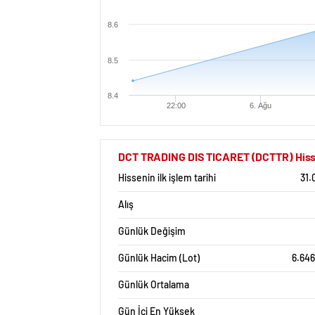
8.6
8.5
8.4
22:00
6. Ağu
DCT TRADING DIS TICARET (DCTTR) Hisse 
Hissenin ilk işlem tarihi
31.
Alış
Günlük Değişim
Günlük Hacim (Lot)
6.646
Günlük Ortalama
Gün İçi En Yüksek