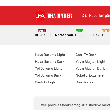
Haberleri gün
CANLI
ANLIK
GÜNLÜ
BORSA
NAMAZ VAKITLERI
GAZETELE
Hava Durumu Light
Canlı Tv Dark
Hava Durumu Dark
Yayın Akışları Light
Yol Durumu Light
Yayın Akışları Dark
Yol Durumu Dark
Nöbetçi Eczaneler
Canlı Tv Light
Son Dakika
Veri politikasındaki amaçlarla sınırlı ve m