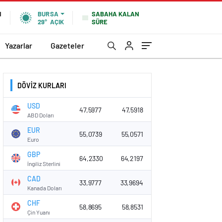
SABAHA KALAN
N
BURSA
SÜRE
29°
AÇIK
Yazarlar
Gazeteler
DÖVİZ KURLARI
USD
47,5977
47,5918
ABD Doları
EUR
55,0739
55,0571
Euro
GBP
64,2330
64,2197
İngiliz Sterlini
CAD
33,9777
33,9694
Kanada Doları
CHF
58,8695
58,8531
Çin Yuanı