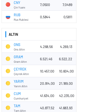
CNY
7,0500
7,0489
Çin Yuanı
RUB
0,5844
0,5811
Rus Rublesi
ALTIN
ONS
4.268,56
4.269,13
Ons Altın
GRAM
6.521,46
6.522,22
Gram Altın
ÇEYREK
10.457,00
10.604,00
Çeyrek Altın
YARIM
20.914,00
21.189,00
Yarım Altın
CUM
41.634,00
42.235,00
Cumhuriyet
TAM
40.877,52
41.683,93
Tam Altın