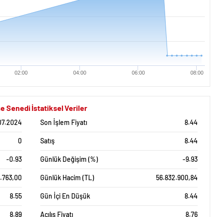
02:00
04:00
06:00
08:00
Senedi İstatiksel Veriler
07.2024
Son İşlem Fiyatı
8.44
0
Satış
8.44
-0.93
Günlük Değişim (%)
-9.93
.763,00
Günlük Hacim (TL)
56.832.900,84
8.55
Gün İçi En Düşük
8.44
8.89
Açılış Fiyatı
8.76