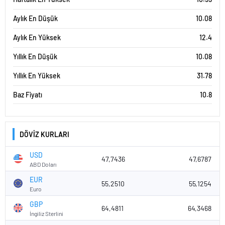
Aylık En Düşük
10.08
Aylık En Yüksek
12.4
Yıllık En Düşük
10.08
Yıllık En Yüksek
31.78
Baz Fiyatı
10.8
DÖVİZ KURLARI
USD
47,7436
47,6787
ABD Doları
EUR
55,2510
55,1254
Euro
GBP
64,4811
64,3468
İngiliz Sterlini