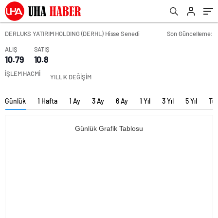
DERLUKS YATIRIM HOLDING (DERHL) Hisse Senedi
Son Güncelleme:
ALIŞ
SATIŞ
10.79
10.8
İŞLEM HACMİ
YILLIK DEĞİŞİM
Günlük
1 Hafta
1 Ay
3 Ay
6 Ay
1 Yıl
3 Yıl
5 Yıl
Tü
Günlük Grafik Tablosu