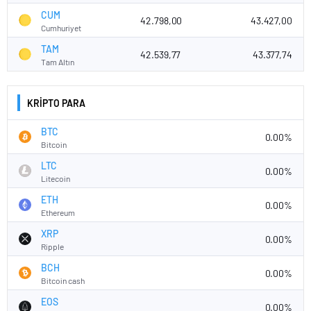
CUM
42.798,00
43.427,00
Cumhuriyet
TAM
42.539,77
43.377,74
Tam Altın
KRİPTO PARA
BTC
0.00%
Bitcoin
LTC
0.00%
Litecoin
ETH
0.00%
Ethereum
XRP
0.00%
Ripple
BCH
0.00%
Bitcoin cash
EOS
0.00%