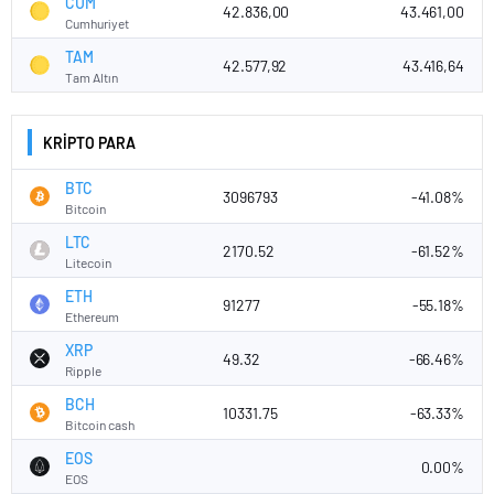
CUM
42.836,00
43.461,00
Cumhuriyet
TAM
42.577,92
43.416,64
Tam Altın
KRİPTO PARA
BTC
3096793
-41.08%
Bitcoin
LTC
2170.52
-61.52%
Litecoin
ETH
91277
-55.18%
Ethereum
XRP
49.32
-66.46%
Ripple
BCH
10331.75
-63.33%
Bitcoin cash
EOS
0.00%
EOS