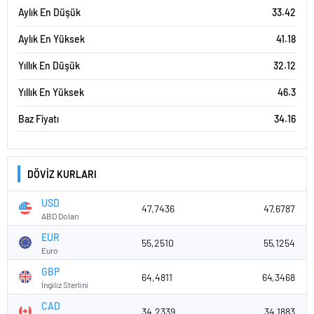
Aylık En Düşük
33.42
Aylık En Yüksek
41.18
Yıllık En Düşük
32.12
Yıllık En Yüksek
46.3
Baz Fiyatı
34.16
DÖVİZ KURLARI
USD
47,7436
47,6787
ABD Doları
EUR
55,2510
55,1254
Euro
GBP
64,4811
64,3468
İngiliz Sterlini
CAD
34,2339
34,1883