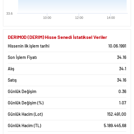
33.6
10:00
12:00
14:00
DERIMOD (DERIM) Hisse Senedi İstatiksel Veriler
Hissenin ilk işlem tarihi
10.06.1991
Son İşlem Fiyatı
34.16
Alış
34.1
Satış
34.16
Günlük Değişim
0.36
Günlük Değişim (%)
1.07
Günlük Hacim (Lot)
152.491,00
Günlük Hacim (TL)
5.189.445,68