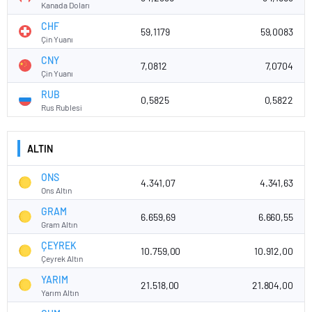
Kanada Doları
CHF
59,1179
59,0083
Çin Yuanı
CNY
7,0812
7,0704
Çin Yuanı
RUB
0,5825
0,5822
Rus Rublesi
ALTIN
ONS
4.341,07
4.341,63
Ons Altın
GRAM
6.659,69
6.660,55
Gram Altın
ÇEYREK
10.759,00
10.912,00
Çeyrek Altın
YARIM
21.518,00
21.804,00
Yarım Altın