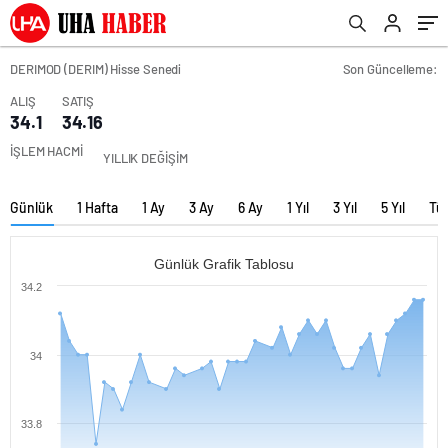
DERIMOD (DERIM) Hisse Senedi
Son Güncelleme:
ALIŞ
SATIŞ
34.1
34.16
İŞLEM HACMİ
YILLIK DEĞİŞİM
Günlük
1 Hafta
1 Ay
3 Ay
6 Ay
1 Yıl
3 Yıl
5 Yıl
Tü
Günlük Grafik Tablosu
34.2
34
33.8