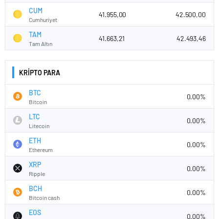
CUM
41.955,00
42.500,00
Cumhuriyet
TAM
41.663,21
42.493,46
Tam Altın
KRİPTO PARA
BTC
0.00%
Bitcoin
LTC
0.00%
Litecoin
ETH
0.00%
Ethereum
XRP
0.00%
Ripple
BCH
0.00%
Bitcoin cash
EOS
0.00%