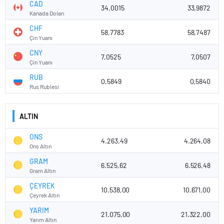
CAD
34,0015
33,9872
Kanada Doları
CHF
58,7783
58,7487
Çin Yuanı
CNY
7,0525
7,0507
Çin Yuanı
RUB
0,5849
0,5840
Rus Rublesi
ALTIN
ONS
4.263,49
4.264,08
Ons Altın
GRAM
6.525,62
6.526,48
Gram Altın
ÇEYREK
10.538,00
10.671,00
Çeyrek Altın
YARIM
21.075,00
21.322,00
Yarım Altın