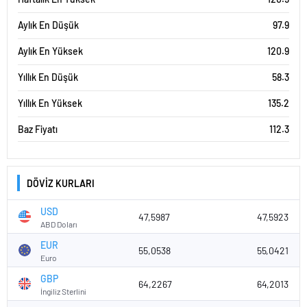
Aylık En Düşük
97.9
Aylık En Yüksek
120.9
Yıllık En Düşük
58.3
Yıllık En Yüksek
135.2
Baz Fiyatı
112.3
DÖVİZ KURLARI
USD
47,5987
47,5923
ABD Doları
EUR
55,0538
55,0421
Euro
GBP
64,2267
64,2013
İngiliz Sterlini