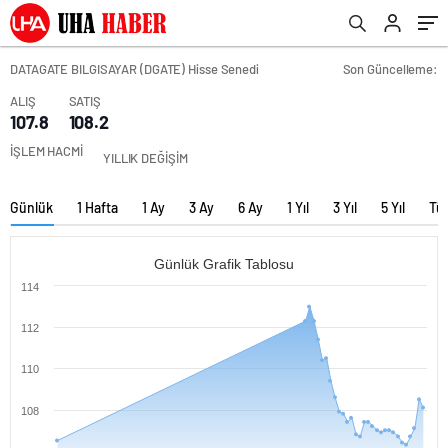
DATAGATE BILGISAYAR (DGATE) Hisse Senedi
Son Güncelleme:
ALIŞ
SATIŞ
107.8
108.2
İŞLEM HACMİ
YILLIK DEĞİŞİM
Günlük
1 Hafta
1 Ay
3 Ay
6 Ay
1 Yıl
3 Yıl
5 Yıl
Tü
Günlük Grafik Tablosu
114
112
110
108