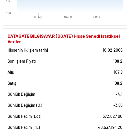
106
104
6. Ağu
04:00
08:00
DATAGATE BILGISAYAR (DGATE) Hisse Senedi İstatiksel
Veriler
Hissenin ilk işlem tarihi
10.02.2006
Son İşlem Fiyatı
108.2
Alış
107.8
Satış
108.2
Günlük Değişim
-4.1
Günlük Değişim (%)
-3.65
Günlük Hacim (Lot)
372.027,00
Günlük Hacim (TL)
40.537.194,20