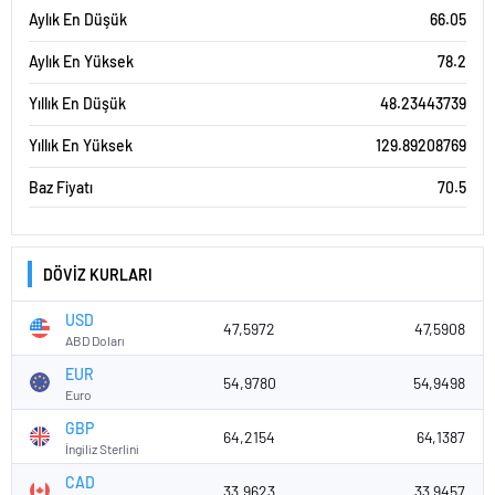
Aylık En Düşük
66.05
Aylık En Yüksek
78.2
Yıllık En Düşük
48.23443739
Yıllık En Yüksek
129.89208769
Baz Fiyatı
70.5
DÖVİZ KURLARI
USD
47,5972
47,5908
ABD Doları
EUR
54,9780
54,9498
Euro
GBP
64,2154
64,1387
İngiliz Sterlini
CAD
33,9623
33,9457