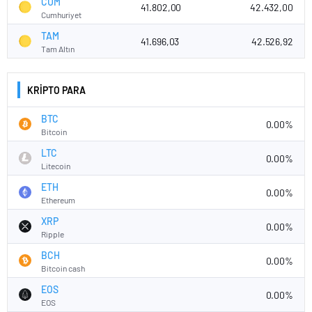
CUM
41.802,00
42.432,00
Cumhuriyet
TAM
41.696,03
42.526,92
Tam Altın
KRİPTO PARA
BTC
0.00%
Bitcoin
LTC
0.00%
Litecoin
ETH
0.00%
Ethereum
XRP
0.00%
Ripple
BCH
0.00%
Bitcoin cash
EOS
0.00%
EOS