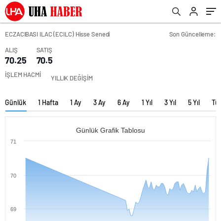
ECZACIBASI ILAC (ECILC) Hisse Senedi
Son Güncelleme:
ALIŞ
SATIŞ
70.25
70.5
İŞLEM HACMİ
YILLIK DEĞİŞİM
Günlük
1 Hafta
1 Ay
3 Ay
6 Ay
1 Yıl
3 Yıl
5 Yıl
Tü
Günlük Grafik Tablosu
71
70
69