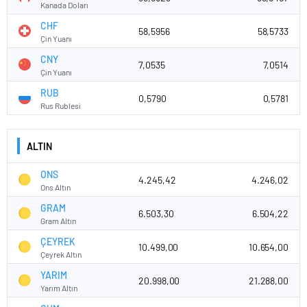
Kanada Doları
CHF
58,5956
58,5733
Çin Yuanı
CNY
7,0535
7,0514
Çin Yuanı
RUB
0,5790
0,5781
Rus Rublesi
ALTIN
ONS
4.245,42
4.246,02
Ons Altın
GRAM
6.503,30
6.504,22
Gram Altın
ÇEYREK
10.499,00
10.654,00
Çeyrek Altın
YARIM
20.998,00
21.288,00
Yarım Altın