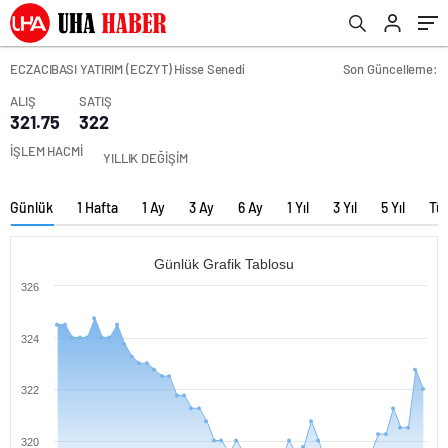
ECZACIBASI YATIRIM (ECZYT) Hisse Senedi
Son Güncelleme:
ALIŞ
SATIŞ
321.75
322
İŞLEM HACMİ
YILLIK DEĞİŞİM
Günlük
1 Hafta
1 Ay
3 Ay
6 Ay
1 Yıl
3 Yıl
5 Yıl
Tü
Günlük Grafik Tablosu
326
324
322
320