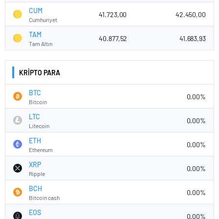
CUM
41.723,00
42.450,00
Cumhuriyet
TAM
40.877,52
41.683,93
Tam Altın
KRİPTO PARA
BTC
0.00%
Bitcoin
LTC
0.00%
Litecoin
ETH
0.00%
Ethereum
XRP
0.00%
Ripple
BCH
0.00%
Bitcoin cash
EOS
0.00%