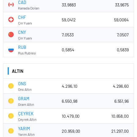
CAD
33,9883
33,9675
Kanada Doları
CHF
59,0412
59,0064
Çin Yuanı
CNY
7,0533
7,0507
Çin Yuanı
RUB
0,5854
0,5839
Rus Rublesi
ALTIN
ONS
4.296,10
4.296,60
Ons Altın
GRAM
6.550,98
6.551,96
Gram Altın
ÇEYREK
10.479,00
10.658,00
Çeyrek Altın
YARIM
20.959,00
21.297,00
Yarım Altın