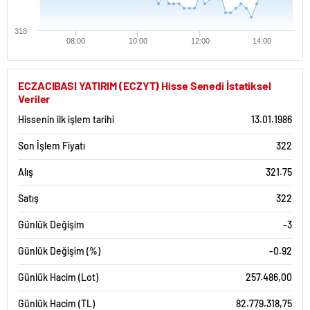
318
08:00
10:00
12:00
14:00
ECZACIBASI YATIRIM (ECZYT) Hisse Senedi İstatiksel
Veriler
Hissenin ilk işlem tarihi
13.01.1986
Son İşlem Fiyatı
322
Alış
321.75
Satış
322
Günlük Değişim
-3
Günlük Değişim (%)
-0.92
Günlük Hacim (Lot)
257.486,00
Günlük Hacim (TL)
82.779.318,75