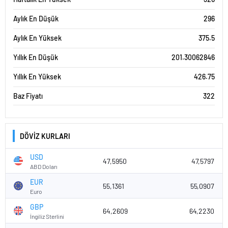
Aylık En Düşük
296
Aylık En Yüksek
375.5
Yıllık En Düşük
201.30062846
Yıllık En Yüksek
426.75
Baz Fiyatı
322
DÖVİZ KURLARI
USD
47,5950
47,5797
ABD Doları
EUR
55,1361
55,0907
Euro
GBP
64,2609
64,2230
İngiliz Sterlini