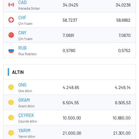
CAD
34,0425
34,0236
Kanada Doları
CHF
58,7237
58,6862
Çin Yuanı
CNY
7,0691
7,0670
Çin Yuanı
RUB
0,5780
0,5752
Rus Rublesi
ALTIN
ONS
4.248,65
4.249,14
Ons Altın
GRAM
6.504,55
6.505,53
Gram Altın
ÇEYREK
10.500,00
10.660,00
Çeyrek Altın
YARIM
21.000,00
21.301,00
Yarım Altın