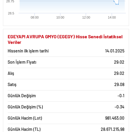
28.75
28.5
08:00
10:00
12:00
14:00
EGEYAPI AVRUPA GMYO (EGEGY) Hisse Senedi İstatiksel
Veriler
Hissenin ilk işlem tarihi
14.01.2025
Son İşlem Fiyatı
29.02
Alış
29.02
Satış
29.08
Günlük Değişim
-0.1
Günlük Değişim (%)
-0.34
Günlük Hacim (Lot)
981.463,00
Günlük Hacim (TL)
28.671.215,98