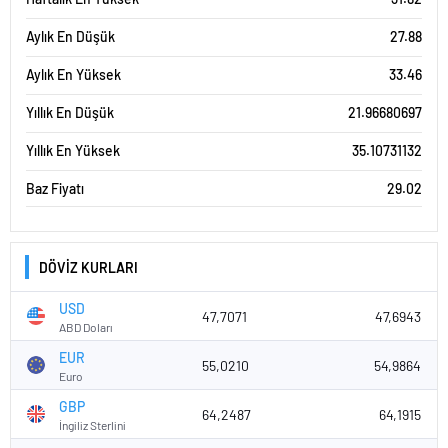
Aylık En Düşük
27.88
Aylık En Yüksek
33.46
Yıllık En Düşük
21.96680697
Yıllık En Yüksek
35.10731132
Baz Fiyatı
29.02
DÖVİZ KURLARI
USD
47,7071
47,6943
ABD Doları
EUR
55,0210
54,9864
Euro
GBP
64,2487
64,1915
İngiliz Sterlini