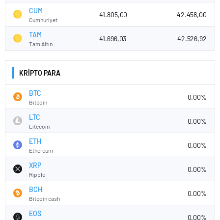
CUM
41.805,00
42.458,00
Cumhuriyet
TAM
41.696,03
42.526,92
Tam Altın
KRİPTO PARA
BTC
0.00%
Bitcoin
LTC
0.00%
Litecoin
ETH
0.00%
Ethereum
XRP
0.00%
Ripple
BCH
0.00%
Bitcoin cash
EOS
0.00%