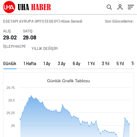
EGEYAPI AVRUPA GMYO (EGEGY) Hisse Senedi
Son Güncelleme:
ALIŞ
SATIŞ
29.02
29.08
İŞLEM HACMİ
YILLIK DEĞİŞİM
Günlük
1 Hafta
1 Ay
3 Ay
6 Ay
1 Yıl
3 Yıl
5 Yıl
Tü
Günlük Grafik Tablosu
29.75
29.5
29.25
29