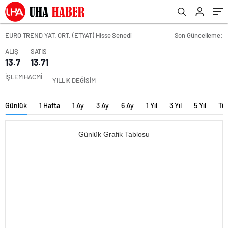
EURO TREND YAT. ORT. (ETYAT) Hisse Senedi
Son Güncelleme:
ALIŞ
SATIŞ
13.7
13.71
İŞLEM HACMİ
YILLIK DEĞİŞİM
Günlük
1 Hafta
1 Ay
3 Ay
6 Ay
1 Yıl
3 Yıl
5 Yıl
Tü
Günlük Grafik Tablosu