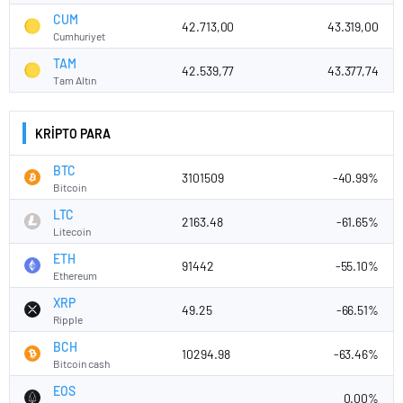
CUM
42.713,00
43.319,00
Cumhuriyet
TAM
42.539,77
43.377,74
Tam Altın
KRİPTO PARA
BTC
3101509
-40.99%
Bitcoin
LTC
2163.48
-61.65%
Litecoin
ETH
91442
-55.10%
Ethereum
XRP
49.25
-66.51%
Ripple
BCH
10294.98
-63.46%
Bitcoin cash
EOS
0.00%