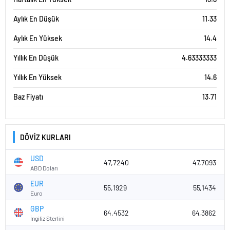
Aylık En Düşük
11.33
Aylık En Yüksek
14.4
Yıllık En Düşük
4.63333333
Yıllık En Yüksek
14.6
Baz Fiyatı
13.71
DÖVİZ KURLARI
USD
47,7240
47,7093
ABD Doları
EUR
55,1929
55,1434
Euro
GBP
64,4532
64,3862
İngiliz Sterlini