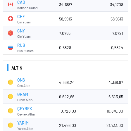
CAD
34,1887
34,1708
Kanada Doları
CHF
58,9913
58,9513
Çin Yuanı
CNY
7,0755
7,0721
Çin Yuanı
RUB
0,5828
0,5824
Rus Rublesi
ALTIN
ONS
4.338,24
4.338,87
Ons Altın
GRAM
6.642,66
6.643,65
Gram Altın
ÇEYREK
10.728,00
10.876,00
Çeyrek Altın
YARIM
21.456,00
21.733,00
Yarım Altın