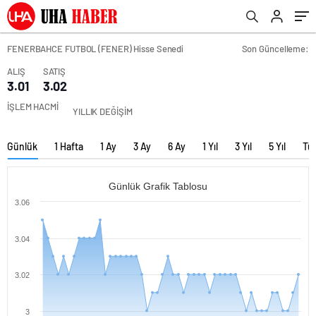
FENERBAHCE FUTBOL (FENER) Hisse Senedi
Son Güncelleme:
ALIŞ
SATIŞ
3.01
3.02
İŞLEM HACMİ
YILLIK DEĞİŞİM
Günlük
1 Hafta
1 Ay
3 Ay
6 Ay
1 Yıl
3 Yıl
5 Yıl
Tü
Günlük Grafik Tablosu
3.06
3.04
3.02
3