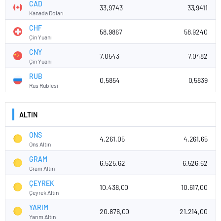
CAD
33,9743
33,9411
Kanada Doları
CHF
58,9867
58,9240
Çin Yuanı
CNY
7,0543
7,0482
Çin Yuanı
RUB
0,5854
0,5839
Rus Rublesi
ALTIN
ONS
4.261,05
4.261,65
Ons Altın
GRAM
6.525,62
6.526,62
Gram Altın
ÇEYREK
10.438,00
10.617,00
Çeyrek Altın
YARIM
20.876,00
21.214,00
Yarım Altın