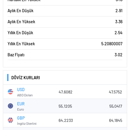
Aylık En Düşük
2.91
Aylık En Yüksek
3.36
Yıllık En Düşük
2.54
Yıllık En Yüksek
5.20800007
Baz Fiyatı
3.02
DÖVİZ KURLARI
USD
47,6082
47,5752
ABD Doları
EUR
55,1205
55,0417
Euro
GBP
64,2233
64,1845
İngiliz Sterlini