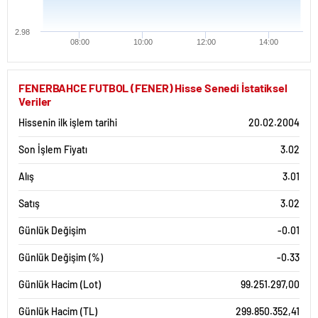
2.98
08:00
10:00
12:00
14:00
FENERBAHCE FUTBOL (FENER) Hisse Senedi İstatiksel
Veriler
Hissenin ilk işlem tarihi
20.02.2004
Son İşlem Fiyatı
3.02
Alış
3.01
Satış
3.02
Günlük Değişim
-0.01
Günlük Değişim (%)
-0.33
Günlük Hacim (Lot)
99.251.297,00
Günlük Hacim (TL)
299.850.352,41