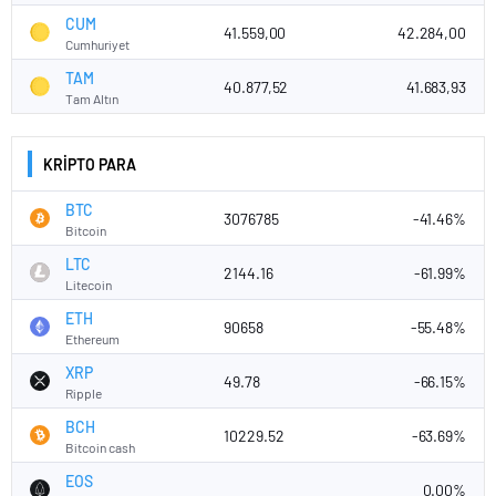
CUM
41.559,00
42.284,00
Cumhuriyet
TAM
40.877,52
41.683,93
Tam Altın
KRİPTO PARA
BTC
3076785
-41.46%
Bitcoin
LTC
2144.16
-61.99%
Litecoin
ETH
90658
-55.48%
Ethereum
XRP
49.78
-66.15%
Ripple
BCH
10229.52
-63.69%
Bitcoin cash
EOS
0.00%