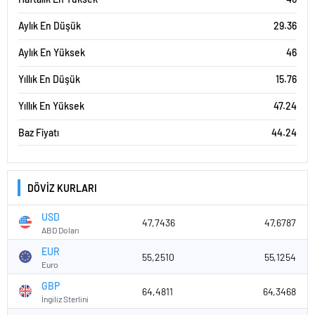
Aylık En Düşük
29.36
Aylık En Yüksek
46
Yıllık En Düşük
15.76
Yıllık En Yüksek
47.24
Baz Fiyatı
44.24
DÖVİZ KURLARI
USD
47,7436
47,6787
ABD Doları
EUR
55,2510
55,1254
Euro
GBP
64,4811
64,3468
İngiliz Sterlini