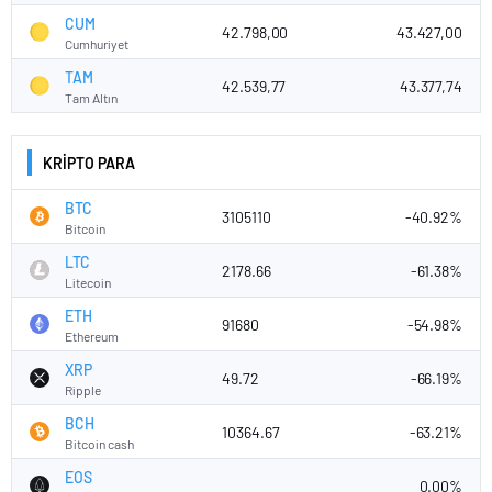
CUM
42.798,00
43.427,00
Cumhuriyet
TAM
42.539,77
43.377,74
Tam Altın
KRİPTO PARA
BTC
3105110
-40.92%
Bitcoin
LTC
2178.66
-61.38%
Litecoin
ETH
91680
-54.98%
Ethereum
XRP
49.72
-66.19%
Ripple
BCH
10364.67
-63.21%
Bitcoin cash
EOS
0.00%