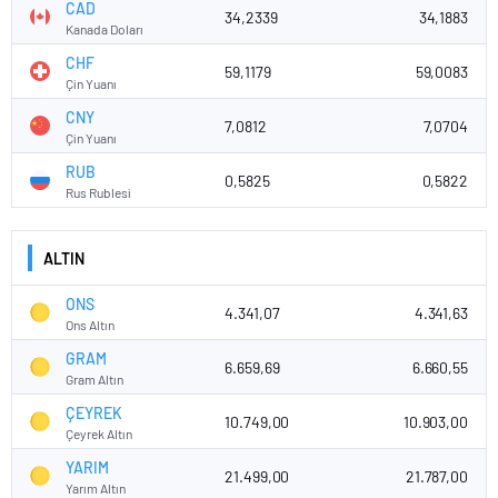
CAD
34,2339
34,1883
Kanada Doları
CHF
59,1179
59,0083
Çin Yuanı
CNY
7,0812
7,0704
Çin Yuanı
RUB
0,5825
0,5822
Rus Rublesi
ALTIN
ONS
4.341,07
4.341,63
Ons Altın
GRAM
6.659,69
6.660,55
Gram Altın
ÇEYREK
10.749,00
10.903,00
Çeyrek Altın
YARIM
21.499,00
21.787,00
Yarım Altın