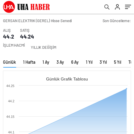
GERSAN ELEKTRIK (GEREL) Hisse Senedi
Son Güncelleme:
ALIŞ
SATIŞ
44.2
44.24
İŞLEM HACMİ
YILLIK DEĞİŞİM
Günlük
1 Hafta
1 Ay
3 Ay
6 Ay
1 Yıl
3 Yıl
5 Yıl
Tü
Günlük Grafik Tablosu
44.25
44.2
44.15
44.1