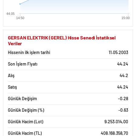
44.05
14:50
15:00
GERSAN ELEKTRIK (GEREL) Hisse Senedi İstatiksel
Veriler
Hissenin ilk işlem tarihi
11.05.2003
Son İşlem Fiyatı
44.24
Alış
44.2
Satış
44.24
Günlük Değişim
-0.28
Günlük Değişim (%)
-0.63
Günlük Hacim (Lot)
9.253.014,00
Günlük Hacim (TL)
408.168.358,70