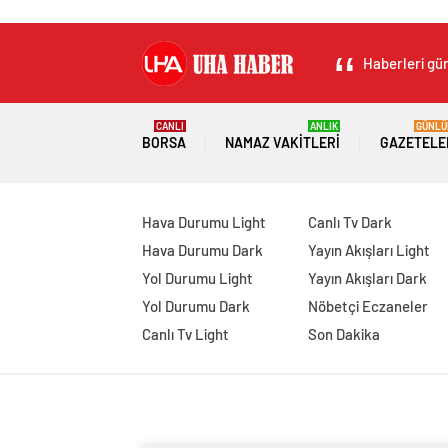
Haberleri gün
CANLI
ANLIK
GÜNLÜ
BORSA
NAMAZ VAKITLERI
GAZETELE
Hava Durumu Light
Canlı Tv Dark
Hava Durumu Dark
Yayın Akışları Light
Yol Durumu Light
Yayın Akışları Dark
Yol Durumu Dark
Nöbetçi Eczaneler
Canlı Tv Light
Son Dakika