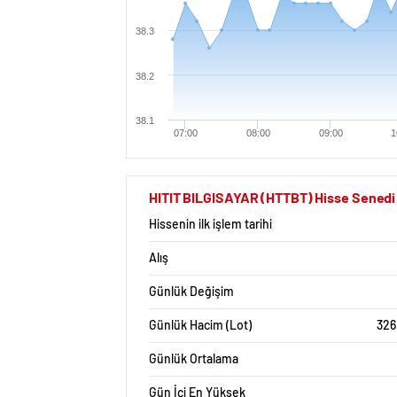
38.3
38.2
38.1
07:00
08:00
09:00
1
HITIT BILGISAYAR (HTTBT) Hisse Senedi İ
Hissenin ilk işlem tarihi
Alış
Günlük Değişim
Günlük Hacim (Lot)
326
Günlük Ortalama
Gün İçi En Yüksek