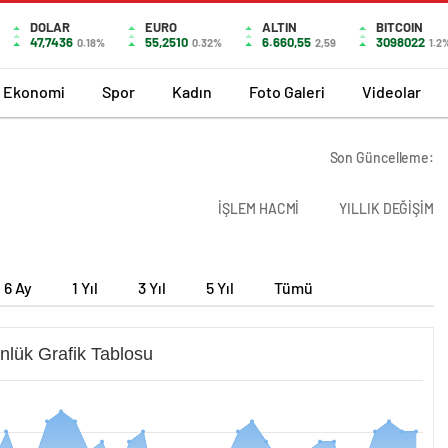
DOLAR
EURO
ALTIN
BITCOIN
47,7436
55,2510
6.660,55
3098022
0.18%
0.32%
2,59
1.2
Ekonomi
Spor
Kadın
Foto Galeri
Videolar
Son Güncelleme:
İŞLEM HACMİ
YILLIK DEĞİŞİM
6 Ay
1 Yıl
3 Yıl
5 Yıl
Tümü
nlük Grafik Tablosu