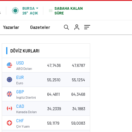
SABAHA KALAN
BURSA
SÜRE
%
26°
AÇIK
Yazarlar
Gazeteler
DÖVİZ KURLARI
USD
47,7436
47,6787
ABD Doları
EUR
55,2510
55,1254
Euro
GBP
64,4811
64,3468
İngiliz Sterlini
CAD
34,2339
34,1883
Kanada Doları
CHF
59,1179
59,0083
Çin Yuanı