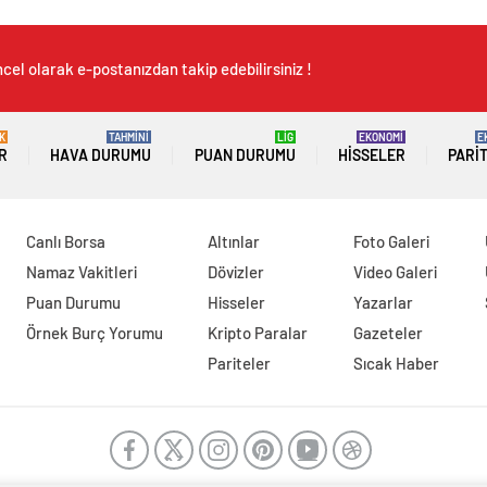
cel olarak e-postanızdan takip edebilirsiniz !
K
TAHMİNİ
LİG
EKONOMİ
E
R
HAVA DURUMU
PUAN DURUMU
HISSELER
PARI
Canlı Borsa
Altınlar
Foto Galeri
Namaz Vakitleri
Dövizler
Video Galeri
Puan Durumu
Hisseler
Yazarlar
Örnek Burç Yorumu
Kripto Paralar
Gazeteler
Pariteler
Sıcak Haber