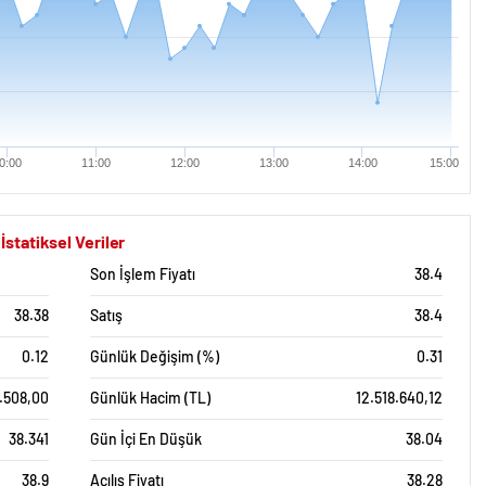
0:00
11:00
12:00
13:00
14:00
15:00
statiksel Veriler
Son İşlem Fiyatı
38.4
38.38
Satış
38.4
0.12
Günlük Değişim (%)
0.31
.508,00
Günlük Hacim (TL)
12.518.640,12
38.341
Gün İçi En Düşük
38.04
38.9
Açılış Fiyatı
38.28