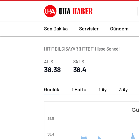
Son Dakika
Servisler
Gündem
HITIT BILGISAYAR (HTTBT) Hisse Senedi
ALIŞ
SATIŞ
38.38
38.4
Günlük
1 Hafta
1 Ay
3 Ay
Gü
38.5
38.4