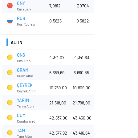
CNY
7,0812
7,0704
Çin Yuanı
RUB
0,5825
0,5822
Rus Rublesi
ALTIN
ONS
4.341,07
4.341,63
Ons Altın
GRAM
6.659,69
6.660,55
Gram Altın
ÇEYREK
10.759,00
10.909,00
Çeyrek Altın
YARIM
21.518,00
21.798,00
Yarım Altın
CUM
42.837,00
43.450,00
Cumhuriyet
TAM
42.577,92
43.416,64
Tam Altın