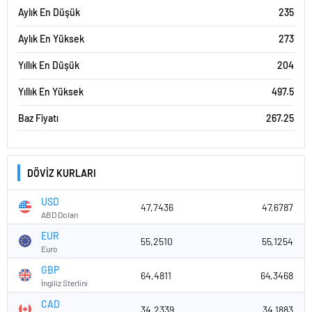
Aylık En Düşük
235
Aylık En Yüksek
273
Yıllık En Düşük
204
Yıllık En Yüksek
497.5
Baz Fiyatı
267.25
DÖVİZ KURLARI
USD
47,7436
47,6787
ABD Doları
EUR
55,2510
55,1254
Euro
GBP
64,4811
64,3468
İngiliz Sterlini
CAD
34,2339
34,1883