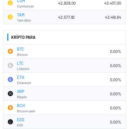
CUM
42.828,00
43.437,00
Cumhuriyet
TAM
42.577,92
43.416,64
Tam Altın
KRİPTO PARA
BTC
0.00%
Bitcoin
LTC
0.00%
Litecoin
ETH
0.00%
Ethereum
XRP
0.00%
Ripple
BCH
0.00%
Bitcoin cash
EOS
0.00%
EOS