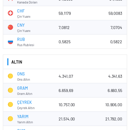
Kanada Doları
CHF
59,1179
59,0083
Çin Yuanı
CNY
7,0812
7,0704
Çin Yuanı
RUB
0,5825
0,5822
Rus Rublesi
ALTIN
ONS
4.341,07
4.341,63
Ons Altın
GRAM
6.659,69
6.660,55
Gram Altın
ÇEYREK
10.757,00
10.906,00
Çeyrek Altın
YARIM
21.514,00
21.792,00
Yarım Altın