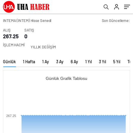
INTEMA (INTEM) Hisse Senedi
Son Güncelleme:
ALIŞ
SATIŞ
267.25
0
İŞLEM HACMİ
YILLIK DEĞİŞİM
Günlük
1 Hafta
1 Ay
3 Ay
6 Ay
1 Yıl
3 Yıl
5 Yıl
Tü
Günlük Grafik Tablosu
267.25