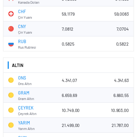
Kanada Doları
CHF
59,1179
59,0083
Çin Yuanı
CNY
7,0812
7,0704
Çin Yuanı
RUB
0,5825
0,5822
Rus Rublesi
ALTIN
ONS
4.341,07
4.341,63
Ons Altın
GRAM
6.659,69
6.660,55
Gram Altın
ÇEYREK
10.749,00
10.903,00
Çeyrek Altın
YARIM
21.499,00
21.787,00
Yarım Altın