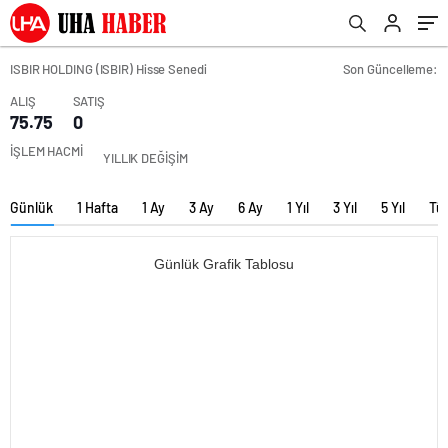
ISBIR HOLDING (ISBIR) Hisse Senedi
Son Güncelleme:
ALIŞ
SATIŞ
75.75
0
İŞLEM HACMİ
YILLIK DEĞİŞİM
Günlük
1 Hafta
1 Ay
3 Ay
6 Ay
1 Yıl
3 Yıl
5 Yıl
Tü
Günlük Grafik Tablosu