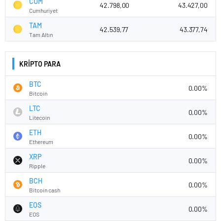
CUM
42.798,00
43.427,00
Cumhuriyet
TAM
42.539,77
43.377,74
Tam Altın
KRİPTO PARA
BTC
0.00%
Bitcoin
LTC
0.00%
Litecoin
ETH
0.00%
Ethereum
XRP
0.00%
Ripple
BCH
0.00%
Bitcoin cash
EOS
0.00%
EOS