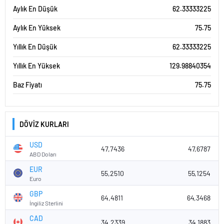
Aylık En Düşük
62.33333225
Aylık En Yüksek
75.75
Yıllık En Düşük
62.33333225
Yıllık En Yüksek
129.98840354
Baz Fiyatı
75.75
DÖVİZ KURLARI
USD
47,7436
47,6787
ABD Doları
EUR
55,2510
55,1254
Euro
GBP
64,4811
64,3468
İngiliz Sterlini
CAD
34,2339
34,1883