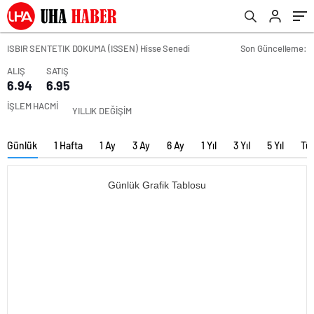
ISBIR SENTETIK DOKUMA (ISSEN) Hisse Senedi
Son Güncelleme:
ALIŞ
SATIŞ
6.94
6.95
İŞLEM HACMİ
YILLIK DEĞİŞİM
Günlük
1 Hafta
1 Ay
3 Ay
6 Ay
1 Yıl
3 Yıl
5 Yıl
Tü
Günlük Grafik Tablosu