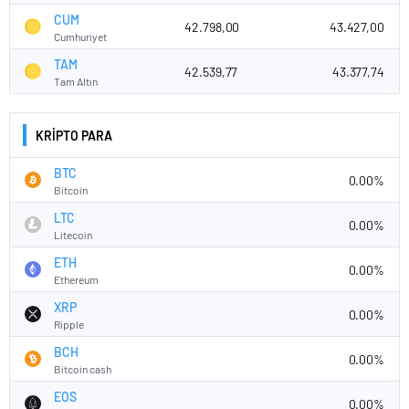
CUM
42.798,00
43.427,00
Cumhuriyet
TAM
42.539,77
43.377,74
Tam Altın
KRİPTO PARA
BTC
0.00%
Bitcoin
LTC
0.00%
Litecoin
ETH
0.00%
Ethereum
XRP
0.00%
Ripple
BCH
0.00%
Bitcoin cash
EOS
0.00%