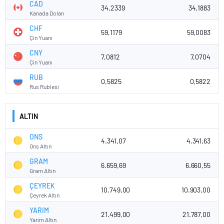
CAD
34,2339
34,1883
Kanada Doları
CHF
59,1179
59,0083
Çin Yuanı
CNY
7,0812
7,0704
Çin Yuanı
RUB
0,5825
0,5822
Rus Rublesi
ALTIN
ONS
4.341,07
4.341,63
Ons Altın
GRAM
6.659,69
6.660,55
Gram Altın
ÇEYREK
10.749,00
10.903,00
Çeyrek Altın
YARIM
21.499,00
21.787,00
Yarım Altın