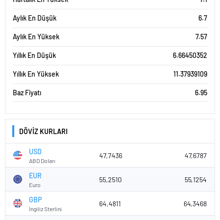
Aylık En Düşük
6.7
Aylık En Yüksek
7.57
Yıllık En Düşük
6.66450352
Yıllık En Yüksek
11.37939109
Baz Fiyatı
6.95
DÖVİZ KURLARI
USD
47,7436
47,6787
ABD Doları
EUR
55,2510
55,1254
Euro
GBP
64,4811
64,3468
İngiliz Sterlini