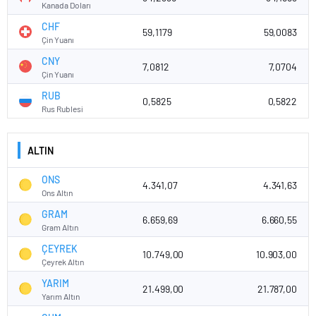
Kanada Doları
CHF
59,1179
59,0083
Çin Yuanı
CNY
7,0812
7,0704
Çin Yuanı
RUB
0,5825
0,5822
Rus Rublesi
ALTIN
ONS
4.341,07
4.341,63
Ons Altın
GRAM
6.659,69
6.660,55
Gram Altın
ÇEYREK
10.749,00
10.903,00
Çeyrek Altın
YARIM
21.499,00
21.787,00
Yarım Altın