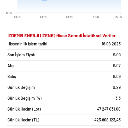
8.95
14:20
14:30
14:40
14:50
15:00
IZDEMIR ENERJI (IZENR) Hisse Senedi İstatiksel Veriler
Hissenin ilk işlem tarihi
16.08.2023
Son İşlem Fiyatı
9.09
Alış
9.07
Satış
9.09
Günlük Değişim
0.29
Günlük Değişim (%)
3.3
Günlük Hacim (Lot)
47.247.031,00
Günlük Hacim (TL)
423.808.123,43