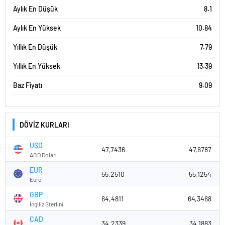
Aylık En Düşük
8.1
Aylık En Yüksek
10.84
Yıllık En Düşük
7.79
Yıllık En Yüksek
13.39
Baz Fiyatı
9.09
DÖVİZ KURLARI
USD
47,7436
47,6787
ABD Doları
EUR
55,2510
55,1254
Euro
GBP
64,4811
64,3468
İngiliz Sterlini
CAD
34,2339
34,1883