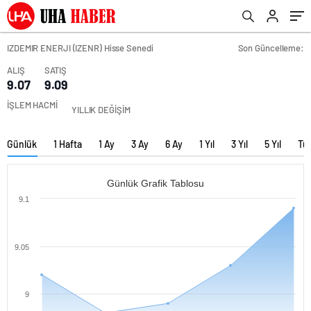
IZDEMIR ENERJI (IZENR) Hisse Senedi
Son Güncelleme:
ALIŞ
SATIŞ
9.07
9.09
İŞLEM HACMİ
YILLIK DEĞİŞİM
Günlük
1 Hafta
1 Ay
3 Ay
6 Ay
1 Yıl
3 Yıl
5 Yıl
Tü
Günlük Grafik Tablosu
9.1
9.05
9