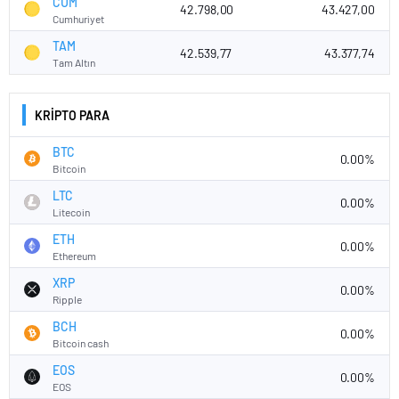
CUM
42.798,00
43.427,00
Cumhuriyet
TAM
42.539,77
43.377,74
Tam Altın
KRİPTO PARA
BTC
0.00%
Bitcoin
LTC
0.00%
Litecoin
ETH
0.00%
Ethereum
XRP
0.00%
Ripple
BCH
0.00%
Bitcoin cash
EOS
0.00%
EOS