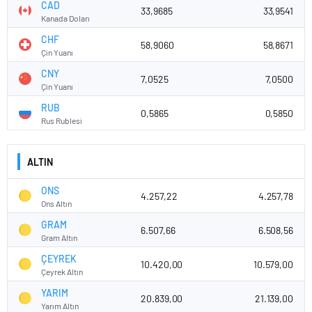
CAD
33,9685
33,9541
Kanada Doları
CHF
58,9060
58,8671
Çin Yuanı
CNY
7,0525
7,0500
Çin Yuanı
RUB
0,5865
0,5850
Rus Rublesi
ALTIN
ONS
4.257,22
4.257,78
Ons Altın
GRAM
6.507,66
6.508,56
Gram Altın
ÇEYREK
10.420,00
10.579,00
Çeyrek Altın
YARIM
20.839,00
21.139,00
Yarım Altın