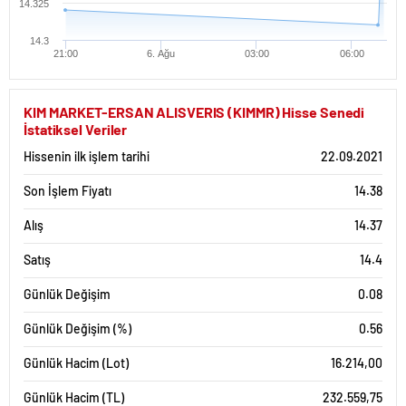
14.325
14.3
21:00
6. Ağu
03:00
06:00
KIM MARKET-ERSAN ALISVERIS (KIMMR) Hisse Senedi
İstatiksel Veriler
Hissenin ilk işlem tarihi
22.09.2021
Son İşlem Fiyatı
14.38
Alış
14.37
Satış
14.4
Günlük Değişim
0.08
Günlük Değişim (%)
0.56
Günlük Hacim (Lot)
16.214,00
Günlük Hacim (TL)
232.559,75