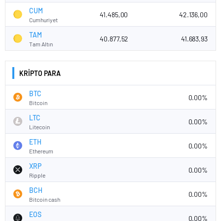
CUM
41.485,00
42.136,00
Cumhuriyet
TAM
40.877,52
41.683,93
Tam Altın
KRİPTO PARA
BTC
0.00%
Bitcoin
LTC
0.00%
Litecoin
ETH
0.00%
Ethereum
XRP
0.00%
Ripple
BCH
0.00%
Bitcoin cash
EOS
0.00%