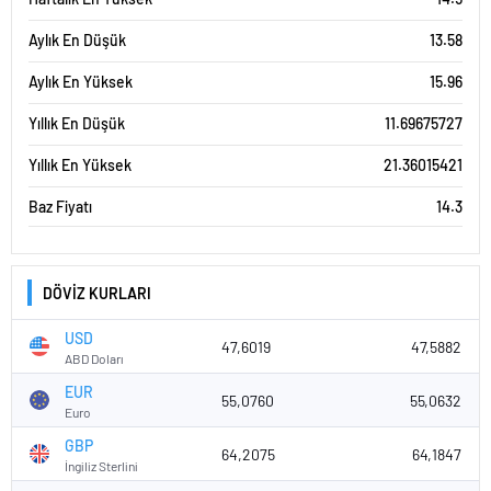
Aylık En Düşük
13.58
Aylık En Yüksek
15.96
Yıllık En Düşük
11.69675727
Yıllık En Yüksek
21.36015421
Baz Fiyatı
14.3
DÖVİZ KURLARI
USD
47,6019
47,5882
ABD Doları
EUR
55,0760
55,0632
Euro
GBP
64,2075
64,1847
İngiliz Sterlini