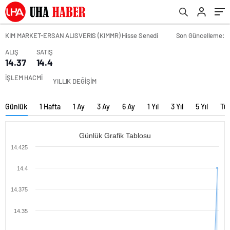
KIM MARKET-ERSAN ALISVERIS (KIMMR) Hisse Senedi
Son Güncelleme:
ALIŞ
SATIŞ
14.37
14.4
İŞLEM HACMİ
YILLIK DEĞİŞİM
Günlük
1 Hafta
1 Ay
3 Ay
6 Ay
1 Yıl
3 Yıl
5 Yıl
Tü
Günlük Grafik Tablosu
14.425
14.4
14.375
14.35