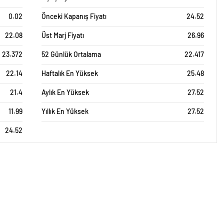
0.02
Önceki Kapanış Fiyatı
24.52
22.08
Üst Marj Fiyatı
26.96
23.372
52 Günlük Ortalama
22.417
22.14
Haftalık En Yüksek
25.48
21.4
Aylık En Yüksek
27.52
11.99
Yıllık En Yüksek
27.52
24.52