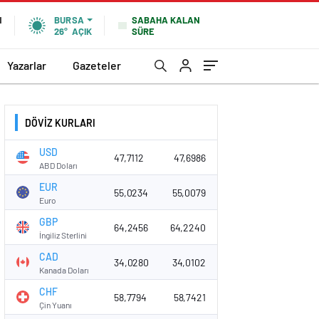
SABAHA KALAN
N
BURSA
SÜRE
26°
AÇIK
Yazarlar
Gazeteler
DÖVİZ KURLARI
USD
47,7112
47,6986
ABD Doları
EUR
55,0234
55,0079
Euro
GBP
64,2456
64,2240
İngiliz Sterlini
CAD
34,0280
34,0102
Kanada Doları
CHF
58,7794
58,7421
Çin Yuanı