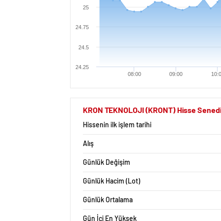
25
24.75
24.5
24.25
08:00
09:00
10:
KRON TEKNOLOJI (KRONT) Hisse Senedi İ
Hissenin ilk işlem tarihi
Alış
Günlük Değişim
Günlük Hacim (Lot)
Günlük Ortalama
Gün İçi En Yüksek