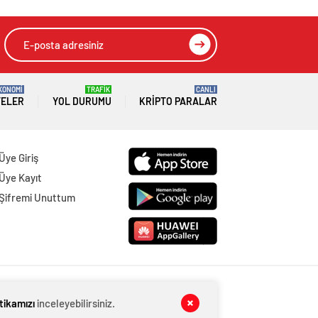
KONOMİ
TRAFİK
CANLI
TELER
YOL DURUMU
KRIPTO PARALAR
Üye Giriş
Üye Kayıt
Şifremi Unuttum
itikamızı
inceleyebilirsiniz.