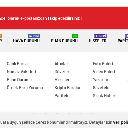
cel olarak e-postanızdan takip edebilirsiniz !
K
TAHMİNİ
LİG
EKONOMİ
E
R
HAVA DURUMU
PUAN DURUMU
HISSELER
PARI
Canlı Borsa
Altınlar
Foto Galeri
Namaz Vakitleri
Dövizler
Video Galeri
Puan Durumu
Hisseler
Yazarlar
Örnek Burç Yorumu
Kripto Paralar
Gazeteler
Pariteler
Sıcak Haber
evzuata uygun şekilde çerez konumlandırmaktayız. Detaylar için
veri pol