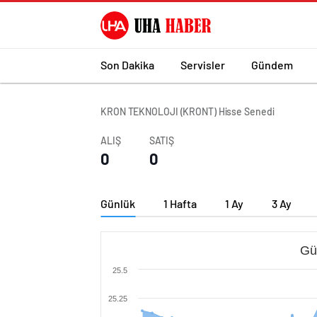
Son Dakika
Servisler
Gündem
KRON TEKNOLOJI (KRONT) Hisse Senedi
ALIŞ
SATIŞ
0
0
Günlük
1 Hafta
1 Ay
3 Ay
Gü
25.5
25.25