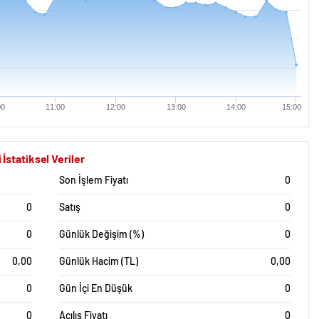
00
11:00
12:00
13:00
14:00
15:00
statiksel Veriler
Son İşlem Fiyatı
0
0
Satış
0
0
Günlük Değişim (%)
0
0,00
Günlük Hacim (TL)
0,00
0
Gün İçi En Düşük
0
0
Açılış Fiyatı
0