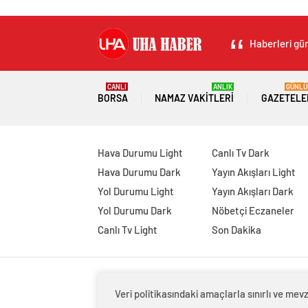
Haberleri gün
CANLI
ANLIK
GÜNLÜ
BORSA
NAMAZ VAKITLERI
GAZETELE
Hava Durumu Light
Canlı Tv Dark
Hava Durumu Dark
Yayın Akışları Light
Yol Durumu Light
Yayın Akışları Dark
Yol Durumu Dark
Nöbetçi Eczaneler
Canlı Tv Light
Son Dakika
Veri politikasındaki amaçlarla sınırlı ve m