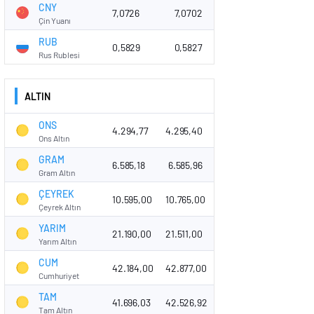
CNY
7,0726
7,0702
Çin Yuanı
RUB
0,5829
0,5827
Rus Rublesi
ALTIN
ONS
4.294,77
4.295,40
Ons Altın
GRAM
6.585,18
6.585,96
Gram Altın
ÇEYREK
10.595,00
10.765,00
Çeyrek Altın
YARIM
21.190,00
21.511,00
Yarım Altın
CUM
42.184,00
42.877,00
Cumhuriyet
TAM
41.696,03
42.526,92
Tam Altın