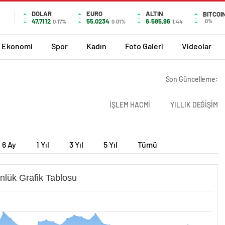
DOLAR
EURO
ALTIN
BITCOI
47,7112
55,0234
6.585,96
0%
0.17%
0.01%
1,44
Ekonomi
Spor
Kadın
Foto Galeri
Videolar
Son Güncelleme:
İŞLEM HACMİ
YILLIK DEĞİŞİM
6 Ay
1 Yıl
3 Yıl
5 Yıl
Tümü
nlük Grafik Tablosu