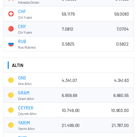
Kanada Doları
CHF
59,1179
59,0083
Çin Yuanı
CNY
7,0812
7,0704
Çin Yuanı
RUB
0,5825
0,5822
Rus Rublesi
ALTIN
ONS
4.341,07
4.341,63
Ons Altın
GRAM
6.659,69
6.660,55
Gram Altın
ÇEYREK
10.749,00
10.903,00
Çeyrek Altın
YARIM
21.499,00
21.787,00
Yarım Altın