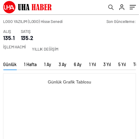
LOGO YAZILIM (LOGO) Hisse Senedi
Son Güncelleme:
ALIŞ
SATIŞ
135.1
135.2
İŞLEM HACMİ
YILLIK DEĞİŞİM
Günlük
1 Hafta
1 Ay
3 Ay
6 Ay
1 Yıl
3 Yıl
5 Yıl
Tü
Günlük Grafik Tablosu