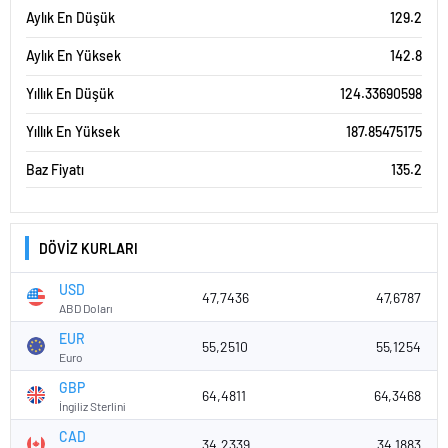
Aylık En Düşük
129.2
Aylık En Yüksek
142.8
Yıllık En Düşük
124.33690598
Yıllık En Yüksek
187.85475175
Baz Fiyatı
135.2
DÖVİZ KURLARI
USD
47,7436
47,6787
ABD Doları
EUR
55,2510
55,1254
Euro
GBP
64,4811
64,3468
İngiliz Sterlini
CAD
34,2339
34,1883