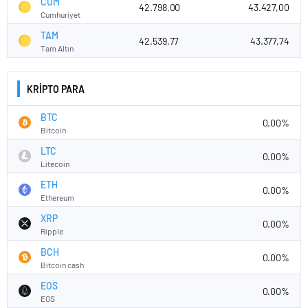
CUM
42.798,00
43.427,00
Cumhuriyet
TAM
42.539,77
43.377,74
Tam Altın
KRİPTO PARA
BTC
0.00%
Bitcoin
LTC
0.00%
Litecoin
ETH
0.00%
Ethereum
XRP
0.00%
Ripple
BCH
0.00%
Bitcoin cash
EOS
0.00%
EOS