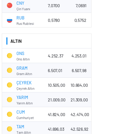
CNY
7,0700
7,0691
Çin Yuanı
RUB
0,5780
0,5752
Rus Rublesi
ALTIN
ONS
4.252,37
4.253,01
Ons Altın
GRAM
6.507,01
6.507,98
Gram Altın
ÇEYREK
10.505,00
10.664,00
Çeyrek Altın
YARIM
21.009,00
21.309,00
Yarım Altın
CUM
41.824,00
42.474,00
Cumhuriyet
TAM
41.696,03
42.526,92
Tam Altın