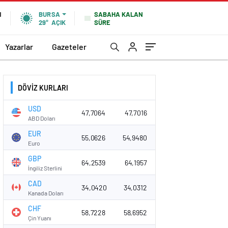
SABAHA KALAN
N
BURSA
SÜRE
29°
AÇIK
Yazarlar
Gazeteler
DÖVİZ KURLARI
USD
47,7064
47,7016
ABD Doları
EUR
55,0626
54,9480
Euro
GBP
64,2539
64,1957
İngiliz Sterlini
CAD
34,0420
34,0312
Kanada Doları
CHF
58,7228
58,6952
Çin Yuanı