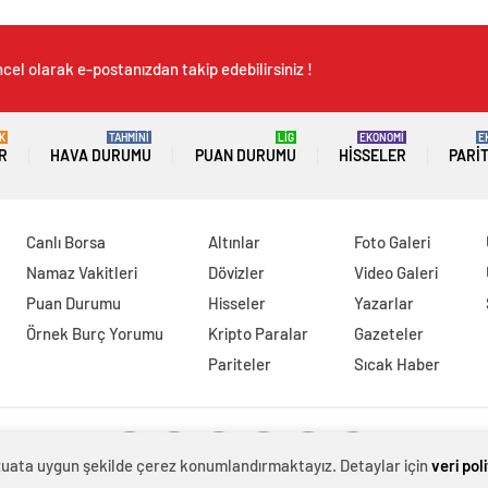
cel olarak e-postanızdan takip edebilirsiniz !
K
TAHMİNİ
LİG
EKONOMİ
E
R
HAVA DURUMU
PUAN DURUMU
HISSELER
PARI
Canlı Borsa
Altınlar
Foto Galeri
Namaz Vakitleri
Dövizler
Video Galeri
Puan Durumu
Hisseler
Yazarlar
Örnek Burç Yorumu
Kripto Paralar
Gazeteler
Pariteler
Sıcak Haber
evzuata uygun şekilde çerez konumlandırmaktayız. Detaylar için
veri pol