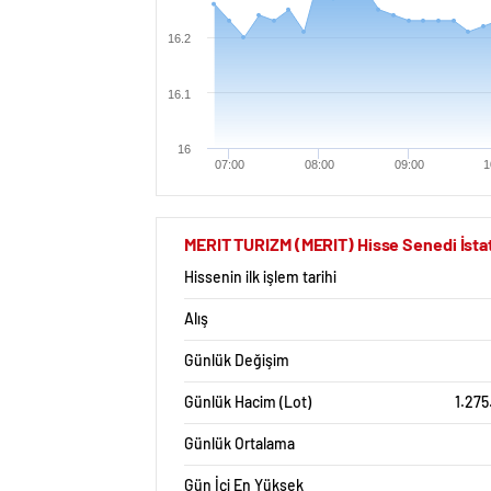
16.2
16.1
16
07:00
08:00
09:00
1
MERIT TURIZM (MERIT) Hisse Senedi İstat
Hissenin ilk işlem tarihi
Alış
Günlük Değişim
Günlük Hacim (Lot)
1.275
Günlük Ortalama
Gün İçi En Yüksek