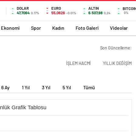
DOLAR
EURO
ALTIN
BITCOI
47,7064
55,0626
6.507,98
0%
0.17%
-0.01%
0,24
Ekonomi
Spor
Kadın
Foto Galeri
Videolar
Son Güncelleme:
İŞLEM HACMİ
YILLIK DEĞİŞİM
6 Ay
1 Yıl
3 Yıl
5 Yıl
Tümü
nlük Grafik Tablosu