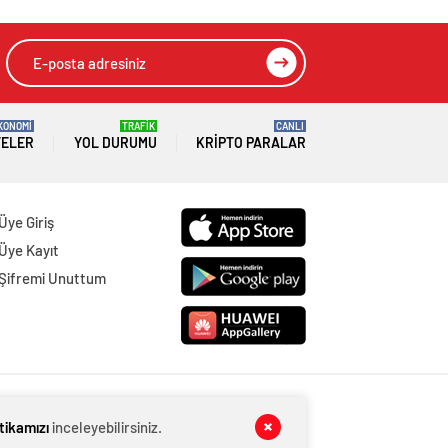
KONOMİ
TRAFİK
CANLI
TELER
YOL DURUMU
KRIPTO PARALAR
Üye Giriş
Üye Kayıt
Şifremi Unuttum
itikamızı
inceleyebilirsiniz.