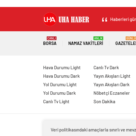
Haberleri gün
CANLI
ANLIK
GÜNLÜ
BORSA
NAMAZ VAKITLERI
GAZETELE
Hava Durumu Light
Canlı Tv Dark
Hava Durumu Dark
Yayın Akışları Light
Yol Durumu Light
Yayın Akışları Dark
Yol Durumu Dark
Nöbetçi Eczaneler
Canlı Tv Light
Son Dakika
Veri politikasındaki amaçlarla sınırlı ve m