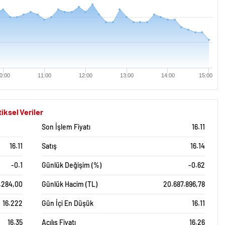
0:00
11:00
12:00
13:00
14:00
15:00
iksel Veriler
Son İşlem Fiyatı
16.11
16.11
Satış
16.14
-0.1
Günlük Değişim (%)
-0.62
.284,00
Günlük Hacim (TL)
20.687.896,78
16.222
Gün İçi En Düşük
16.11
16.35
Açılış Fiyatı
16.26