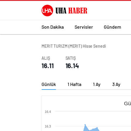
Son Dakika
Servisler
Gündem
MERIT TURIZM (MERIT) Hisse Senedi
ALIŞ
SATIŞ
16.11
16.14
Günlük
1 Hafta
1 Ay
3 Ay
Gü
16.4
16.3