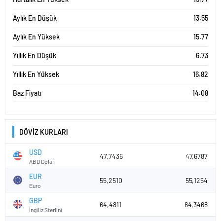
Aylık En Düşük
13.55
Aylık En Yüksek
15.77
Yıllık En Düşük
6.73
Yıllık En Yüksek
16.82
Baz Fiyatı
14.08
DÖVİZ KURLARI
USD
47,7436
47,6787
ABD Doları
EUR
55,2510
55,1254
Euro
GBP
64,4811
64,3468
İngiliz Sterlini