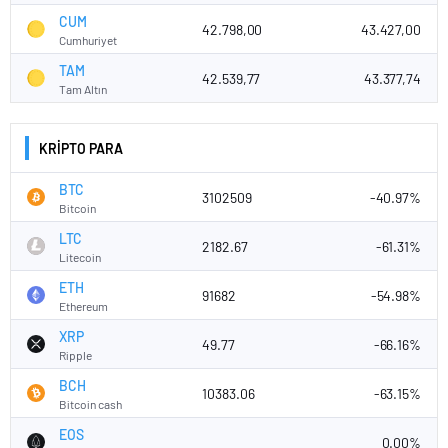
CUM
42.798,00
43.427,00
Cumhuriyet
TAM
42.539,77
43.377,74
Tam Altın
KRİPTO PARA
BTC
3102509
-40.97%
Bitcoin
LTC
2182.67
-61.31%
Litecoin
ETH
91682
-54.98%
Ethereum
XRP
49.77
-66.16%
Ripple
BCH
10383.06
-63.15%
Bitcoin cash
EOS
0.00%