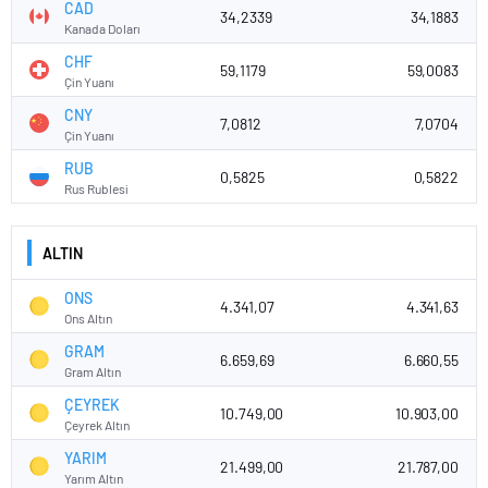
CAD
34,2339
34,1883
Kanada Doları
CHF
59,1179
59,0083
Çin Yuanı
CNY
7,0812
7,0704
Çin Yuanı
RUB
0,5825
0,5822
Rus Rublesi
ALTIN
ONS
4.341,07
4.341,63
Ons Altın
GRAM
6.659,69
6.660,55
Gram Altın
ÇEYREK
10.749,00
10.903,00
Çeyrek Altın
YARIM
21.499,00
21.787,00
Yarım Altın