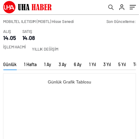
MOBILTEL ILETISIM (MOBTL) Hisse Senedi
Son Güncelleme:
ALIŞ
SATIŞ
14.05
14.08
İŞLEM HACMİ
YILLIK DEĞİŞİM
Günlük
1 Hafta
1 Ay
3 Ay
6 Ay
1 Yıl
3 Yıl
5 Yıl
Tü
Günlük Grafik Tablosu