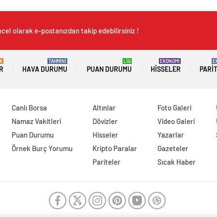
cel olarak e-postanızdan takip edebilirsiniz !
K
TAHMİNİ
LİG
EKONOMİ
E
R
HAVA DURUMU
PUAN DURUMU
HISSELER
PARI
Canlı Borsa
Altınlar
Foto Galeri
Namaz Vakitleri
Dövizler
Video Galeri
Puan Durumu
Hisseler
Yazarlar
Örnek Burç Yorumu
Kripto Paralar
Gazeteler
Pariteler
Sıcak Haber