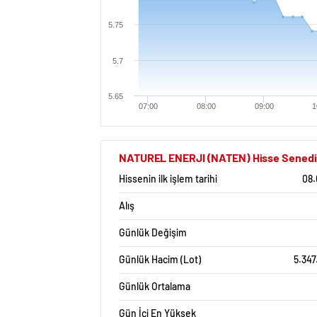
5.75
5.7
5.65
07:00
08:00
09:00
1
NATUREL ENERJI (NATEN) Hisse Senedi İs
Hissenin ilk işlem tarihi
08.
Alış
Günlük Değişim
Günlük Hacim (Lot)
5.347
Günlük Ortalama
Gün İçi En Yüksek