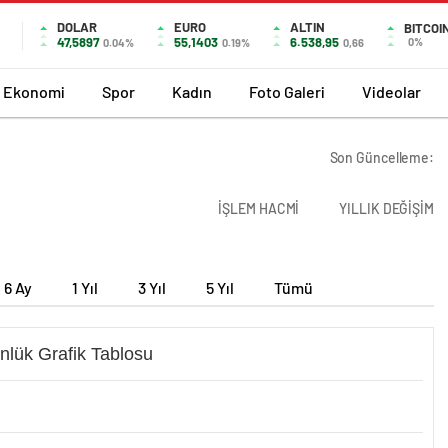
DOLAR
EURO
ALTIN
BITCOI
47,5897
55,1403
6.538,95
0%
0.04%
0.19%
0,66
Ekonomi
Spor
Kadın
Foto Galeri
Videolar
Son Güncelleme:
İŞLEM HACMİ
YILLIK DEĞİŞİM
6 Ay
1 Yıl
3 Yıl
5 Yıl
Tümü
nlük Grafik Tablosu