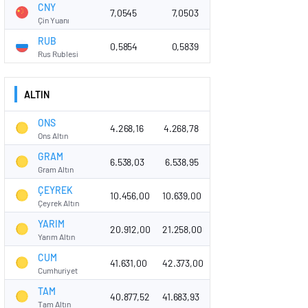
CNY
7,0545
7,0503
Çin Yuanı
RUB
0,5854
0,5839
Rus Rublesi
ALTIN
ONS
4.268,16
4.268,78
Ons Altın
GRAM
6.538,03
6.538,95
Gram Altın
ÇEYREK
10.456,00
10.639,00
Çeyrek Altın
YARIM
20.912,00
21.258,00
Yarım Altın
CUM
41.631,00
42.373,00
Cumhuriyet
TAM
40.877,52
41.683,93
Tam Altın