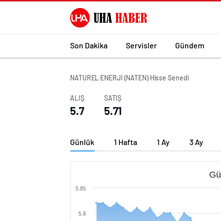
Son Dakika
Servisler
Gündem
NATUREL ENERJI (NATEN) Hisse Senedi
ALIŞ
SATIŞ
5.7
5.71
Günlük
1 Hafta
1 Ay
3 Ay
Gü
5.85
5.8