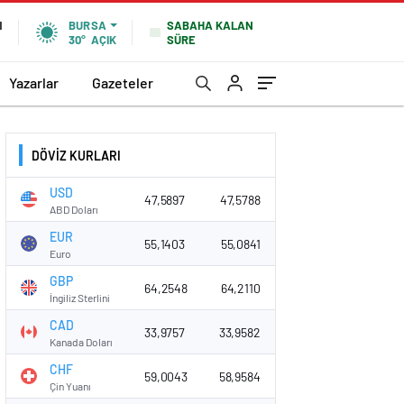
SABAHA KALAN
N
BURSA
SÜRE
30°
AÇIK
Yazarlar
Gazeteler
DÖVİZ KURLARI
USD
47,5897
47,5788
ABD Doları
EUR
55,1403
55,0841
Euro
GBP
64,2548
64,2110
İngiliz Sterlini
CAD
33,9757
33,9582
Kanada Doları
CHF
59,0043
58,9584
Çin Yuanı