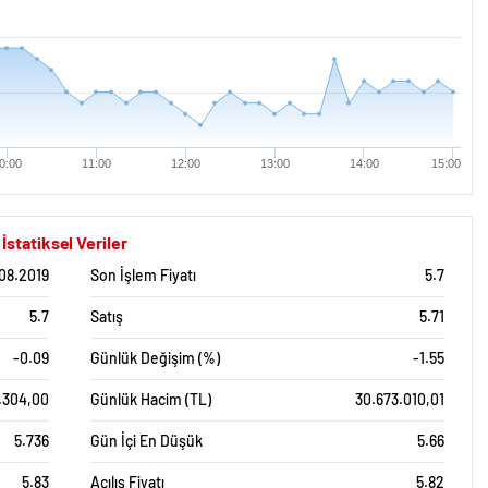
0:00
11:00
12:00
13:00
14:00
15:00
tatiksel Veriler
08.2019
Son İşlem Fiyatı
5.7
5.7
Satış
5.71
-0.09
Günlük Değişim (%)
-1.55
.304,00
Günlük Hacim (TL)
30.673.010,01
5.736
Gün İçi En Düşük
5.66
5.83
Açılış Fiyatı
5.82