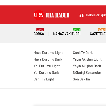
Haberleri gün
CANLI
ANLIK
GÜNLÜ
BORSA
NAMAZ VAKITLERI
GAZETELE
Hava Durumu Light
Canlı Tv Dark
Hava Durumu Dark
Yayın Akışları Light
Yol Durumu Light
Yayın Akışları Dark
Yol Durumu Dark
Nöbetçi Eczaneler
Canlı Tv Light
Son Dakika