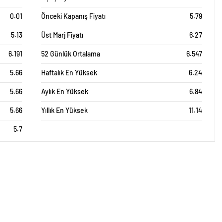
0.01
Önceki Kapanış Fiyatı
5.79
5.13
Üst Marj Fiyatı
6.27
6.191
52 Günlük Ortalama
6.547
5.66
Haftalık En Yüksek
6.24
5.66
Aylık En Yüksek
6.84
5.66
Yıllık En Yüksek
11.14
5.7