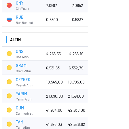
CNY
7,0687
7,0652
Çin Yuanı
RUB
0,5840
0,5837
Rus Rublesi
ALTIN
ONS
4.265,55
4.266,19
Ons Altın
GRAM
6.531,83
6.532,79
Gram Altın
ÇEYREK
10.545,00
10.705,00
Çeyrek Altın
YARIM
21.090,00
21.391,00
Yarım Altın
CUM
41.984,00
42.638,00
Cumhuriyet
TAM
41.696,03
42.526,92
Tam Altın