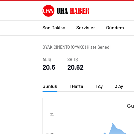
Son Dakika
Servisler
Gündem
OYAK CIMENTO (OYAKC) Hisse Senedi
ALIŞ
SATIŞ
20.6
20.62
Günlük
1 Hafta
1 Ay
3 Ay
Gü
21