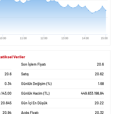
10:00
11:00
12:00
13:00
14:00
15:00
tiksel Veriler
Son İşlem Fiyatı
20.6
20.6
Satış
20.62
0.34
Günlük Değişim (%)
1.68
9.143,00
Günlük Hacim (TL)
449.833.198,84
20.645
Gün İçi En Düşük
20.22
20.94
Açılış Fiyatı
20.32