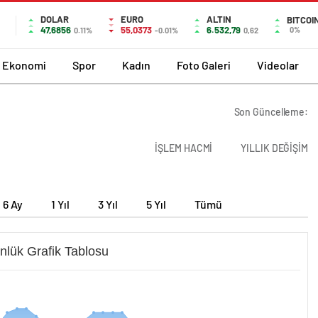
DOLAR
EURO
ALTIN
BITCOI
47,6856
55,0373
6.532,79
0%
0.11%
-0.01%
0,62
Ekonomi
Spor
Kadın
Foto Galeri
Videolar
Son Güncelleme:
İŞLEM HACMİ
YILLIK DEĞİŞİM
6 Ay
1 Yıl
3 Yıl
5 Yıl
Tümü
nlük Grafik Tablosu