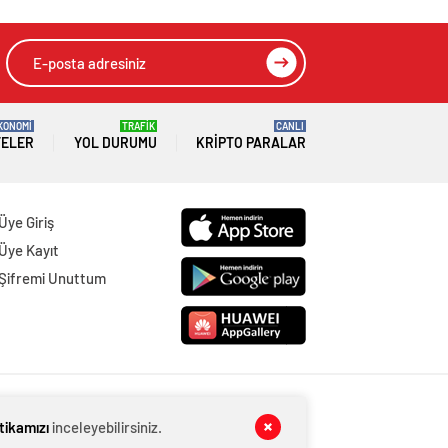
KONOMİ
TRAFİK
CANLI
TELER
YOL DURUMU
KRIPTO PARALAR
Üye Giriş
Üye Kayıt
Şifremi Unuttum
itikamızı
inceleyebilirsiniz.