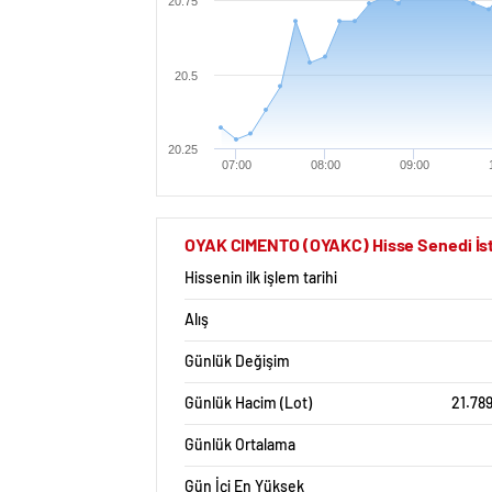
20.75
20.5
20.25
07:00
08:00
09:00
OYAK CIMENTO (OYAKC) Hisse Senedi İsta
Hissenin ilk işlem tarihi
Alış
Günlük Değişim
Günlük Hacim (Lot)
21.78
Günlük Ortalama
Gün İçi En Yüksek