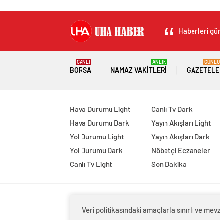
Haberleri gün
CANLI
ANLIK
GÜNLÜ
BORSA
NAMAZ VAKITLERI
GAZETELE
Hava Durumu Light
Canlı Tv Dark
Hava Durumu Dark
Yayın Akışları Light
Yol Durumu Light
Yayın Akışları Dark
Yol Durumu Dark
Nöbetçi Eczaneler
Canlı Tv Light
Son Dakika
Veri politikasındaki amaçlarla sınırlı ve m