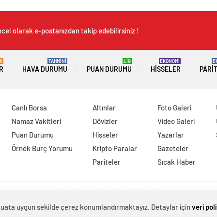
cel olarak e-postanızdan takip edebilirsiniz !
K
TAHMİNİ
LİG
EKONOMİ
E
R
HAVA DURUMU
PUAN DURUMU
HISSELER
PARI
Canlı Borsa
Altınlar
Foto Galeri
Namaz Vakitleri
Dövizler
Video Galeri
Puan Durumu
Hisseler
Yazarlar
Örnek Burç Yorumu
Kripto Paralar
Gazeteler
Pariteler
Sıcak Haber
evzuata uygun şekilde çerez konumlandırmaktayız. Detaylar için
veri pol