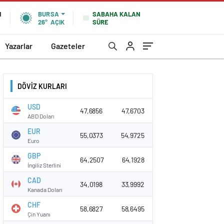
SABAHA KALAN
N
BURSA
SÜRE
26°
AÇIK
Yazarlar
Gazeteler
DÖVİZ KURLARI
USD
47,6856
47,6703
ABD Doları
EUR
55,0373
54,9725
Euro
GBP
64,2507
64,1928
İngiliz Sterlini
CAD
34,0198
33,9992
Kanada Doları
CHF
58,6827
58,6495
Çin Yuanı