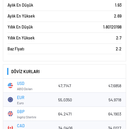
Aylık En Düşük
1.93
Aylık En Yüksek
2.69
Yıllık En Düşük
1.80120198
Yıllık En Yüksek
2.7
Baz Fiyatı
2.2
DÖVİZ KURLARI
USD
47,7147
47,6858
ABD Doları
EUR
55,0350
54,9718
Euro
GBP
64,2471
64,1903
İngiliz Sterlini
CAD
34,0406
34,0127