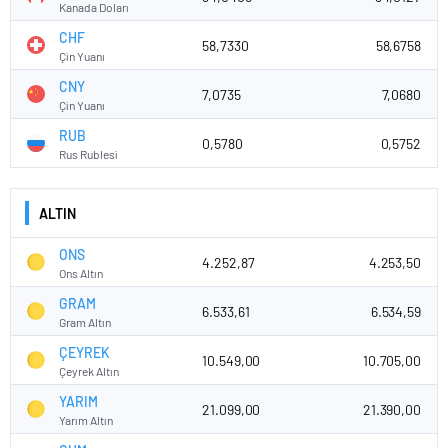
Kanada Doları
CHF
58,7330
58,6758
Çin Yuanı
CNY
7,0735
7,0680
Çin Yuanı
RUB
0,5780
0,5752
Rus Rublesi
ALTIN
ONS
4.252,87
4.253,50
Ons Altın
GRAM
6.533,61
6.534,59
Gram Altın
ÇEYREK
10.549,00
10.705,00
Çeyrek Altın
YARIM
21.099,00
21.390,00
Yarım Altın