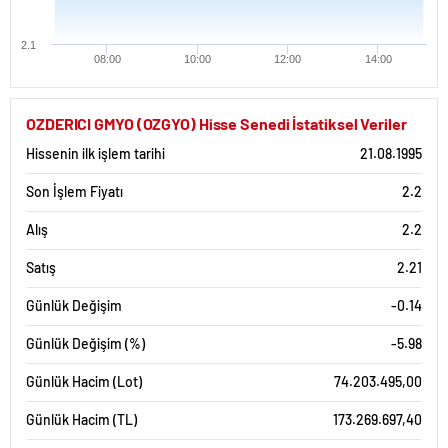
2.1
08:00
10:00
12:00
14:00
OZDERICI GMYO (OZGYO) Hisse Senedi İstatiksel Veriler
Hissenin ilk işlem tarihi
21.08.1995
Son İşlem Fiyatı
2.2
Alış
2.2
Satış
2.21
Günlük Değişim
-0.14
Günlük Değişim (%)
-5.98
Günlük Hacim (Lot)
74.203.495,00
Günlük Hacim (TL)
173.269.697,40