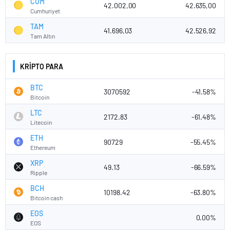
CUM
42.002,00
42.635,00
Cumhuriyet
TAM
41.696,03
42.526,92
Tam Altın
KRİPTO PARA
BTC
3070592
-41.58%
Bitcoin
LTC
2172.83
-61.48%
Litecoin
ETH
90729
-55.45%
Ethereum
XRP
49.13
-66.59%
Ripple
BCH
10198.42
-63.80%
Bitcoin cash
EOS
0.00%
EOS