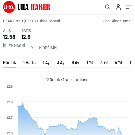
OZAK GMYO (OZKGY) Hisse Senedi
Son Güncelleme:
ALIŞ
SATIŞ
12.58
12.6
İŞLEM HACMİ
YILLIK DEĞİŞİM
Günlük
1 Hafta
1 Ay
3 Ay
6 Ay
1 Yıl
3 Yıl
5 Yıl
Tü
Günlük Grafik Tablosu
12.9
12.8
12.7
12.6