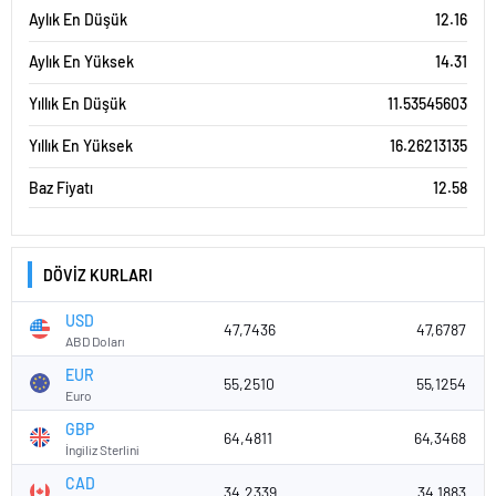
Aylık En Düşük
12.16
Aylık En Yüksek
14.31
Yıllık En Düşük
11.53545603
Yıllık En Yüksek
16.26213135
Baz Fiyatı
12.58
DÖVİZ KURLARI
USD
47,7436
47,6787
ABD Doları
EUR
55,2510
55,1254
Euro
GBP
64,4811
64,3468
İngiliz Sterlini
CAD
34,2339
34,1883