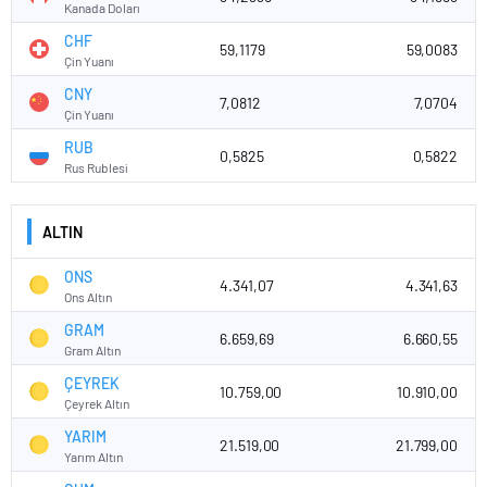
Kanada Doları
CHF
59,1179
59,0083
Çin Yuanı
CNY
7,0812
7,0704
Çin Yuanı
RUB
0,5825
0,5822
Rus Rublesi
ALTIN
ONS
4.341,07
4.341,63
Ons Altın
GRAM
6.659,69
6.660,55
Gram Altın
ÇEYREK
10.759,00
10.910,00
Çeyrek Altın
YARIM
21.519,00
21.799,00
Yarım Altın