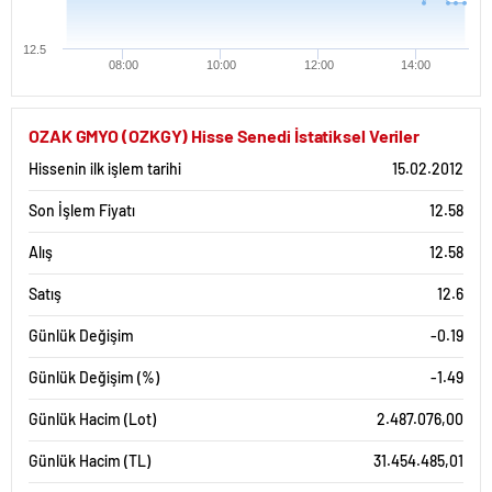
12.5
08:00
10:00
12:00
14:00
OZAK GMYO (OZKGY) Hisse Senedi İstatiksel Veriler
Hissenin ilk işlem tarihi
15.02.2012
Son İşlem Fiyatı
12.58
Alış
12.58
Satış
12.6
Günlük Değişim
-0.19
Günlük Değişim (%)
-1.49
Günlük Hacim (Lot)
2.487.076,00
Günlük Hacim (TL)
31.454.485,01