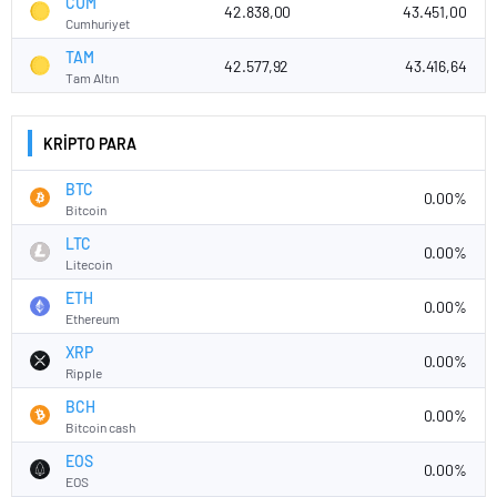
CUM
42.838,00
43.451,00
Cumhuriyet
TAM
42.577,92
43.416,64
Tam Altın
KRİPTO PARA
BTC
0.00%
Bitcoin
LTC
0.00%
Litecoin
ETH
0.00%
Ethereum
XRP
0.00%
Ripple
BCH
0.00%
Bitcoin cash
EOS
0.00%
EOS