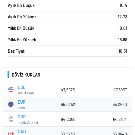
Aylık En Düşük
10.4
Aylık En Yüksek
12.73
Yıllık En Düşük
10.01
Yıllık En Yüksek
18.98
Baz Fiyatı
10.51
DÖVİZ KURLARI
USD
47,5973
47,5937
ABD Doları
EUR
55,0752
55,0623
Euro
GBP
64,2386
64,2164
İngiliz Sterlini
CAD
33,9738
33,9640