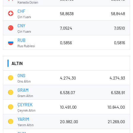
Kanada Doları
CHF
58,8638
58,8448
Çin Yuanı
CNY
7,0524
7,0510
Çin Yuanı
RUB
0,5856
0,5816
Rus Rublesi
ALTIN
ONS
4.274,30
4.274,93
Ons Altın
GRAM
6.538,07
6.538,91
Gram Altın
ÇEYREK
10.491,00
10.644,00
Çeyrek Altın
YARIM
20.982,00
21.269,00
Yarım Altın