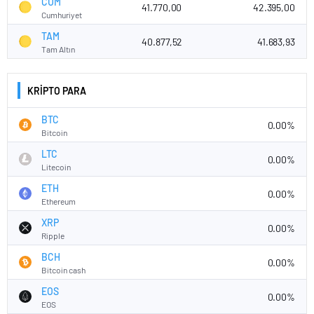
CUM
41.770,00
42.395,00
Cumhuriyet
TAM
40.877,52
41.683,93
Tam Altın
KRİPTO PARA
BTC
0.00%
Bitcoin
LTC
0.00%
Litecoin
ETH
0.00%
Ethereum
XRP
0.00%
Ripple
BCH
0.00%
Bitcoin cash
EOS
0.00%
EOS