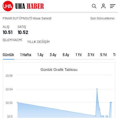
PINAR SUT (PNSUT) Hisse Senedi
Son Güncelleme:
ALIŞ
SATIŞ
10.51
10.52
İŞLEM HACMİ
YILLIK DEĞİŞİM
Günlük
1 Hafta
1 Ay
3 Ay
6 Ay
1 Yıl
3 Yıl
5 Yıl
Tü
Günlük Grafik Tablosu
10.56
10.54
10.52
10.5