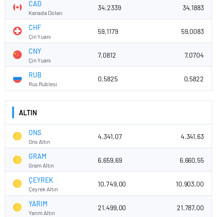
CAD
34,2339
34,1883
Kanada Doları
CHF
59,1179
59,0083
Çin Yuanı
CNY
7,0812
7,0704
Çin Yuanı
RUB
0,5825
0,5822
Rus Rublesi
ALTIN
ONS
4.341,07
4.341,63
Ons Altın
GRAM
6.659,69
6.660,55
Gram Altın
ÇEYREK
10.749,00
10.903,00
Çeyrek Altın
YARIM
21.499,00
21.787,00
Yarım Altın