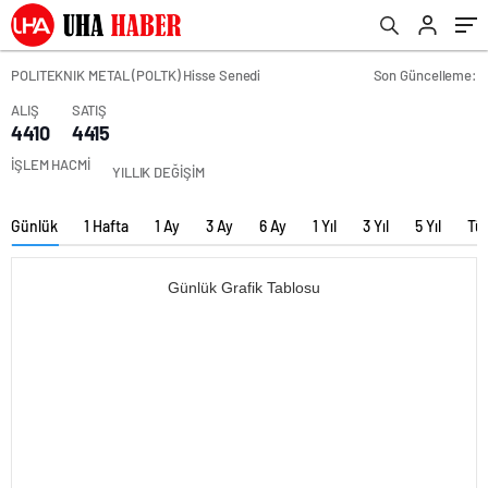
POLITEKNIK METAL (POLTK) Hisse Senedi
Son Güncelleme:
ALIŞ
SATIŞ
4410
4415
İŞLEM HACMİ
YILLIK DEĞİŞİM
Günlük
1 Hafta
1 Ay
3 Ay
6 Ay
1 Yıl
3 Yıl
5 Yıl
Tü
Günlük Grafik Tablosu