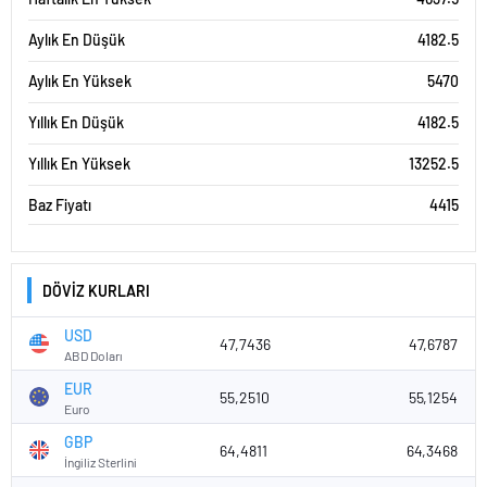
Aylık En Düşük
4182.5
Aylık En Yüksek
5470
Yıllık En Düşük
4182.5
Yıllık En Yüksek
13252.5
Baz Fiyatı
4415
DÖVİZ KURLARI
USD
47,7436
47,6787
ABD Doları
EUR
55,2510
55,1254
Euro
GBP
64,4811
64,3468
İngiliz Sterlini