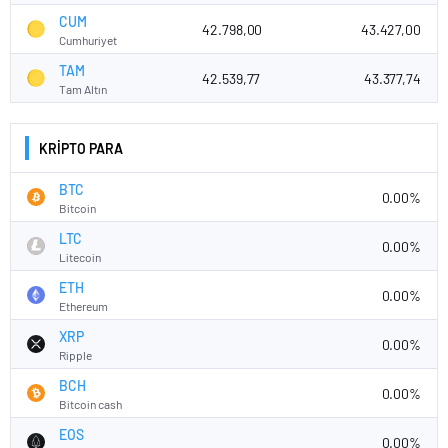
CUM
42.798,00
43.427,00
Cumhuriyet
TAM
42.539,77
43.377,74
Tam Altın
KRİPTO PARA
BTC
0.00%
Bitcoin
LTC
0.00%
Litecoin
ETH
0.00%
Ethereum
XRP
0.00%
Ripple
BCH
0.00%
Bitcoin cash
EOS
0.00%