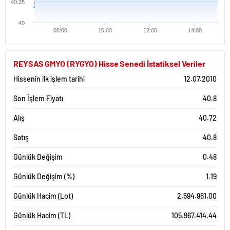
40.25
40
08:00
10:00
12:00
14:00
REYSAS GMYO (RYGYO) Hisse Senedi İstatiksel Veriler
Hissenin ilk işlem tarihi
12.07.2010
Son İşlem Fiyatı
40.8
Alış
40.72
Satış
40.8
Günlük Değişim
0.48
Günlük Değişim (%)
1.19
Günlük Hacim (Lot)
2.594.961,00
Günlük Hacim (TL)
105.967.414,44