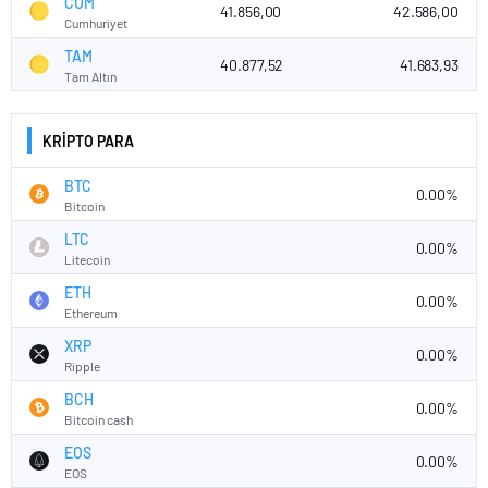
CUM
41.856,00
42.586,00
Cumhuriyet
TAM
40.877,52
41.683,93
Tam Altın
KRİPTO PARA
BTC
0.00%
Bitcoin
LTC
0.00%
Litecoin
ETH
0.00%
Ethereum
XRP
0.00%
Ripple
BCH
0.00%
Bitcoin cash
EOS
0.00%
EOS