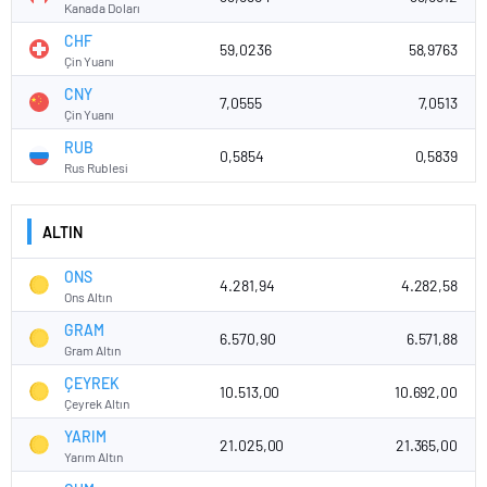
Kanada Doları
CHF
59,0236
58,9763
Çin Yuanı
CNY
7,0555
7,0513
Çin Yuanı
RUB
0,5854
0,5839
Rus Rublesi
ALTIN
ONS
4.281,94
4.282,58
Ons Altın
GRAM
6.570,90
6.571,88
Gram Altın
ÇEYREK
10.513,00
10.692,00
Çeyrek Altın
YARIM
21.025,00
21.365,00
Yarım Altın