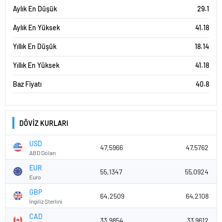
Aylık En Düşük
29.1
Aylık En Yüksek
41.18
Yıllık En Düşük
18.14
Yıllık En Yüksek
41.18
Baz Fiyatı
40.8
DÖVİZ KURLARI
USD
47,5966
47,5762
ABD Doları
EUR
55,1347
55,0924
Euro
GBP
64,2509
64,2108
İngiliz Sterlini
CAD
33,9854
33,9612