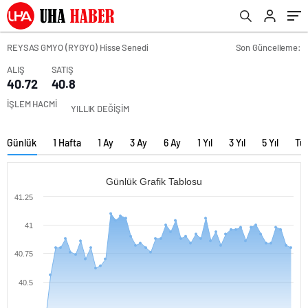
REYSAS GMYO (RYGYO) Hisse Senedi
Son Güncelleme:
ALIŞ
SATIŞ
40.72
40.8
İŞLEM HACMİ
YILLIK DEĞİŞİM
Günlük
1 Hafta
1 Ay
3 Ay
6 Ay
1 Yıl
3 Yıl
5 Yıl
Tü
Günlük Grafik Tablosu
41.25
41
40.75
40.5