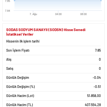
7.85
7.84
7. Ağu
04:00
08:00
SODAS SODYUM SANAYII (SODSN) Hisse Senedi
İstatiksel Veriler
Hissenin ilk işlem tarihi
Son İşlem Fiyatı
7.85
Alış
0
Satış
0
Günlük Değişim
-0.04
Günlük Değişim (%)
-0.51
Günlük Hacim (Lot)
51.858,00
Günlük Hacim (TL)
407.554,28