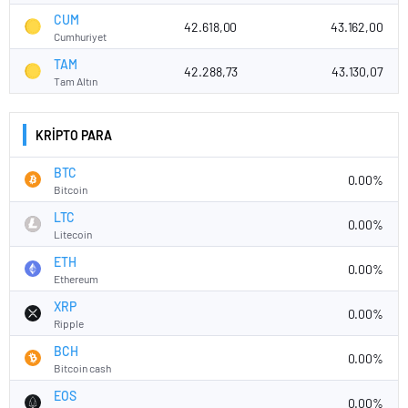
CUM
42.618,00
43.162,00
Cumhuriyet
TAM
42.288,73
43.130,07
Tam Altın
KRİPTO PARA
BTC
0.00%
Bitcoin
LTC
0.00%
Litecoin
ETH
0.00%
Ethereum
XRP
0.00%
Ripple
BCH
0.00%
Bitcoin cash
EOS
0.00%