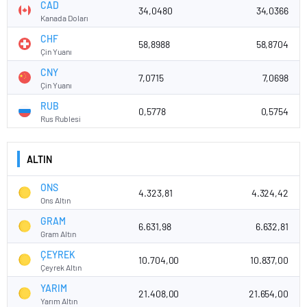
CAD
34,0480
34,0366
Kanada Doları
CHF
58,8988
58,8704
Çin Yuanı
CNY
7,0715
7,0698
Çin Yuanı
RUB
0,5778
0,5754
Rus Rublesi
ALTIN
ONS
4.323,81
4.324,42
Ons Altın
GRAM
6.631,98
6.632,81
Gram Altın
ÇEYREK
10.704,00
10.837,00
Çeyrek Altın
YARIM
21.408,00
21.654,00
Yarım Altın