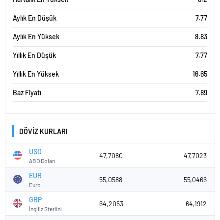
Aylık En Düşük
7.77
Aylık En Yüksek
8.83
Yıllık En Düşük
7.77
Yıllık En Yüksek
16.65
Baz Fiyatı
7.89
DÖVİZ KURLARI
USD
47,7080
47,7023
ABD Doları
EUR
55,0588
55,0466
Euro
GBP
64,2053
64,1912
İngiliz Sterlini