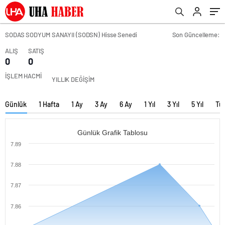
SODAS SODYUM SANAYII (SODSN) Hisse Senedi
Son Güncelleme:
ALIŞ
SATIŞ
0
0
İŞLEM HACMİ
YILLIK DEĞİŞİM
Günlük
1 Hafta
1 Ay
3 Ay
6 Ay
1 Yıl
3 Yıl
5 Yıl
Tü
Günlük Grafik Tablosu
7.89
7.88
7.87
7.86