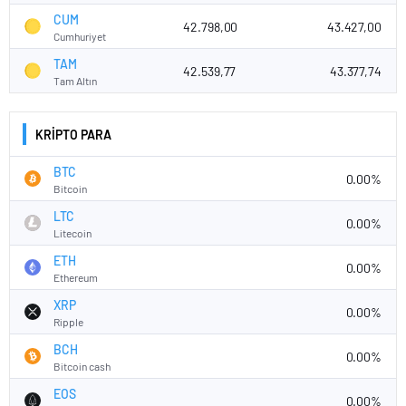
CUM
42.798,00
43.427,00
Cumhuriyet
TAM
42.539,77
43.377,74
Tam Altın
KRİPTO PARA
BTC
0.00%
Bitcoin
LTC
0.00%
Litecoin
ETH
0.00%
Ethereum
XRP
0.00%
Ripple
BCH
0.00%
Bitcoin cash
EOS
0.00%