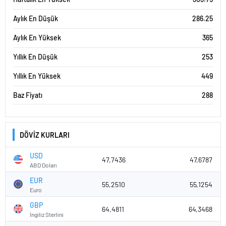
Aylık En Düşük
286.25
Aylık En Yüksek
365
Yıllık En Düşük
253
Yıllık En Yüksek
449
Baz Fiyatı
288
DÖVİZ KURLARI
USD
47,7436
47,6787
ABD Doları
EUR
55,2510
55,1254
Euro
GBP
64,4811
64,3468
İngiliz Sterlini