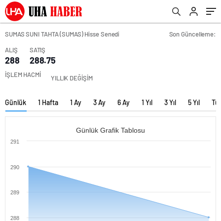
SUMAS SUNI TAHTA (SUMAS) Hisse Senedi
Son Güncelleme:
ALIŞ
SATIŞ
288
288.75
İŞLEM HACMİ
YILLIK DEĞİŞİM
Günlük
1 Hafta
1 Ay
3 Ay
6 Ay
1 Yıl
3 Yıl
5 Yıl
Tü
Günlük Grafik Tablosu
291
290
289
288