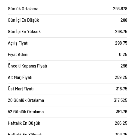
Günlük Ortalama
293.878
Gün İçi En Düşük
288
Gün İçi En Yüksek
298.75
Açılış Fiyatı
298.75
Fiyat Adımı
0.25
Önceki Kapanış Fiyatı
296
Alt Marj Fiyatı
259.25
Üst Marj Fiyatı
316.75
20 Günlük Ortalama
317.525
52 Günlük Ortalama
351.76
Haftalık En Düşük
286.25
Haftalık En Yüksek
303.75