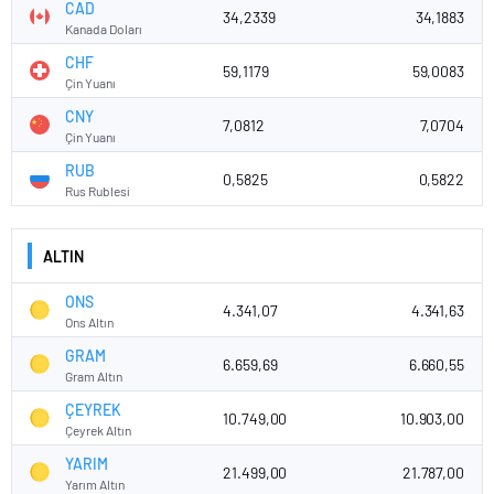
CAD
34,2339
34,1883
Kanada Doları
CHF
59,1179
59,0083
Çin Yuanı
CNY
7,0812
7,0704
Çin Yuanı
RUB
0,5825
0,5822
Rus Rublesi
ALTIN
ONS
4.341,07
4.341,63
Ons Altın
GRAM
6.659,69
6.660,55
Gram Altın
ÇEYREK
10.749,00
10.903,00
Çeyrek Altın
YARIM
21.499,00
21.787,00
Yarım Altın