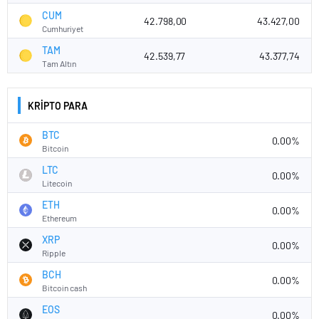
CUM
42.798,00
43.427,00
Cumhuriyet
TAM
42.539,77
43.377,74
Tam Altın
KRİPTO PARA
BTC
0.00%
Bitcoin
LTC
0.00%
Litecoin
ETH
0.00%
Ethereum
XRP
0.00%
Ripple
BCH
0.00%
Bitcoin cash
EOS
0.00%