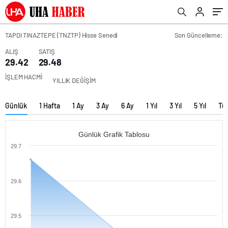
TAPDI TINAZTEPE (TNZTP) Hisse Senedi
Son Güncelleme:
ALIŞ
SATIŞ
29.42
29.48
İŞLEM HACMİ
YILLIK DEĞİŞİM
Günlük
1 Hafta
1 Ay
3 Ay
6 Ay
1 Yıl
3 Yıl
5 Yıl
Tü
Günlük Grafik Tablosu
29.7
29.6
29.5