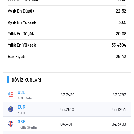
Aylık En Düşük
22.52
Aylık En Yüksek
30.5
Yıllık En Düşük
20.08
Yıllık En Yüksek
33.4304
Baz Fiyatı
29.42
DÖVİZ KURLARI
USD
47,7436
47,6787
ABD Doları
EUR
55,2510
55,1254
Euro
GBP
64,4811
64,3468
İngiliz Sterlini