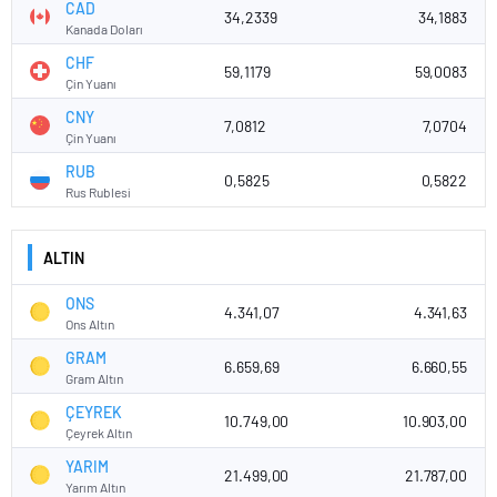
CAD
34,2339
34,1883
Kanada Doları
CHF
59,1179
59,0083
Çin Yuanı
CNY
7,0812
7,0704
Çin Yuanı
RUB
0,5825
0,5822
Rus Rublesi
ALTIN
ONS
4.341,07
4.341,63
Ons Altın
GRAM
6.659,69
6.660,55
Gram Altın
ÇEYREK
10.749,00
10.903,00
Çeyrek Altın
YARIM
21.499,00
21.787,00
Yarım Altın