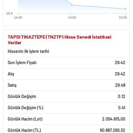
29.4
14:40
14:50
15:00
TAPDI TINAZTEPE (TNZTP) Hisse Senedi İstatiksel
Veriler
Hissenin ilk işlem tarihi
Son İşlem Fiyatı
29.42
Alış
29.42
Satış
29.48
Günlük Değişim
0.12
Günlük Değişim (%)
0.41
Günlük Hacim (Lot)
2.054.815,00
Günlük Hacim (TL)
60.887.260,52