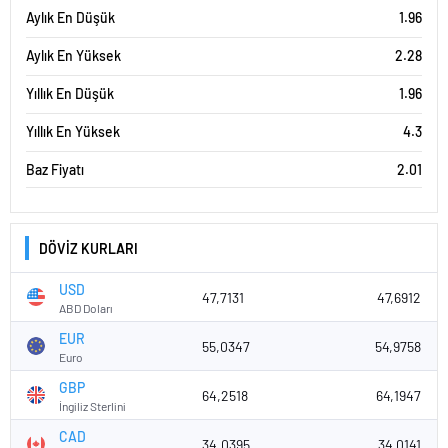
Aylık En Düşük
1.96
Aylık En Yüksek
2.28
Yıllık En Düşük
1.96
Yıllık En Yüksek
4.3
Baz Fiyatı
2.01
DÖVİZ KURLARI
USD
47,7131
47,6912
ABD Doları
EUR
55,0347
54,9758
Euro
GBP
64,2518
64,1947
İngiliz Sterlini
CAD
34,0395
34,0141