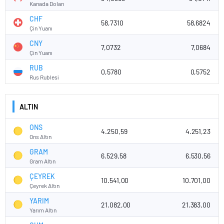
Kanada Doları
CHF
58,7310
58,6824
Çin Yuanı
CNY
7,0732
7,0684
Çin Yuanı
RUB
0,5780
0,5752
Rus Rublesi
ALTIN
ONS
4.250,59
4.251,23
Ons Altın
GRAM
6.529,58
6.530,56
Gram Altın
ÇEYREK
10.541,00
10.701,00
Çeyrek Altın
YARIM
21.082,00
21.383,00
Yarım Altın