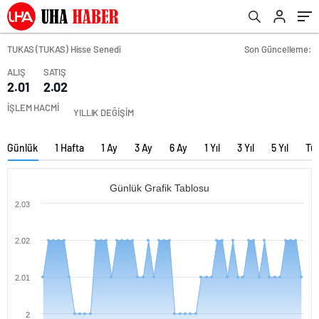
TUKAS (TUKAS) Hisse Senedi
Son Güncelleme:
ALIŞ
SATIŞ
2.01
2.02
İŞLEM HACMİ
YILLIK DEĞİŞİM
Günlük
1 Hafta
1 Ay
3 Ay
6 Ay
1 Yıl
3 Yıl
5 Yıl
Tü
Günlük Grafik Tablosu
2.03
2.02
2.01
2