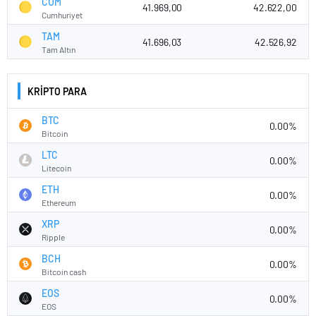
CUM
41.969,00
42.622,00
Cumhuriyet
TAM
41.696,03
42.526,92
Tam Altın
KRİPTO PARA
BTC
0.00%
Bitcoin
LTC
0.00%
Litecoin
ETH
0.00%
Ethereum
XRP
0.00%
Ripple
BCH
0.00%
Bitcoin cash
EOS
0.00%
EOS