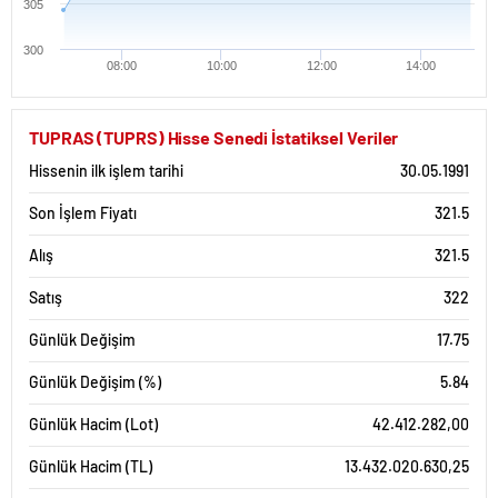
305
300
08:00
10:00
12:00
14:00
TUPRAS (TUPRS) Hisse Senedi İstatiksel Veriler
Hissenin ilk işlem tarihi
30.05.1991
Son İşlem Fiyatı
321.5
Alış
321.5
Satış
322
Günlük Değişim
17.75
Günlük Değişim (%)
5.84
Günlük Hacim (Lot)
42.412.282,00
Günlük Hacim (TL)
13.432.020.630,25