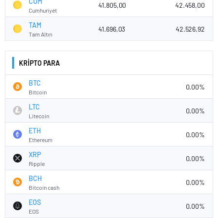
CUM
41.805,00
42.458,00
Cumhuriyet
TAM
41.696,03
42.526,92
Tam Altın
KRİPTO PARA
BTC
0.00%
Bitcoin
LTC
0.00%
Litecoin
ETH
0.00%
Ethereum
XRP
0.00%
Ripple
BCH
0.00%
Bitcoin cash
EOS
0.00%
EOS