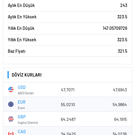
Aylık En Düşük
243
Aylık En Yüksek
323.5
Yıllık En Düşük
147.05709726
Yıllık En Yüksek
323.5
Baz Fiyatı
321.5
DÖVİZ KURLARI
USD
47,7071
47,6943
ABD Doları
EUR
55,0210
54,9864
Euro
GBP
64,2487
64,1915
İngiliz Sterlini
CAD
34,0425
34,0236