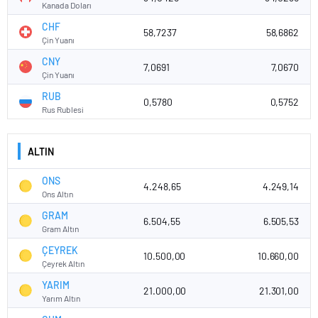
Kanada Doları
CHF
58,7237
58,6862
Çin Yuanı
CNY
7,0691
7,0670
Çin Yuanı
RUB
0,5780
0,5752
Rus Rublesi
ALTIN
ONS
4.248,65
4.249,14
Ons Altın
GRAM
6.504,55
6.505,53
Gram Altın
ÇEYREK
10.500,00
10.660,00
Çeyrek Altın
YARIM
21.000,00
21.301,00
Yarım Altın