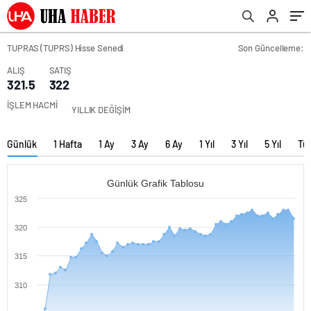
TUPRAS (TUPRS) Hisse Senedi
Son Güncelleme:
ALIŞ
SATIŞ
321.5
322
İŞLEM HACMİ
YILLIK DEĞİŞİM
Günlük
1 Hafta
1 Ay
3 Ay
6 Ay
1 Yıl
3 Yıl
5 Yıl
Tü
Günlük Grafik Tablosu
325
320
315
310