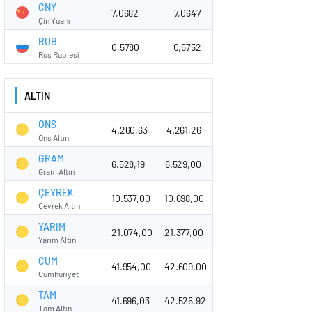
CNY
7,0682
7,0647
Çin Yuanı
RUB
0,5780
0,5752
Rus Rublesi
ALTIN
ONS
4.260,63
4.261,26
Ons Altın
GRAM
6.528,19
6.529,00
Gram Altın
ÇEYREK
10.537,00
10.698,00
Çeyrek Altın
YARIM
21.074,00
21.377,00
Yarım Altın
CUM
41.954,00
42.609,00
Cumhuriyet
TAM
41.696,03
42.526,92
Tam Altın