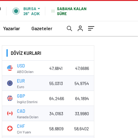
SABAHA KALAN
N
BURSA
SÜRE
26°
AÇIK
Yazarlar
Gazeteler
DÖVİZ KURLARI
USD
47,6841
47,6686
ABD Doları
EUR
55,0313
54,9754
Euro
GBP
64,2466
64,1894
İngiliz Sterlini
CAD
34,0163
33,9980
Kanada Doları
CHF
58,6809
58,6402
Çin Yuanı