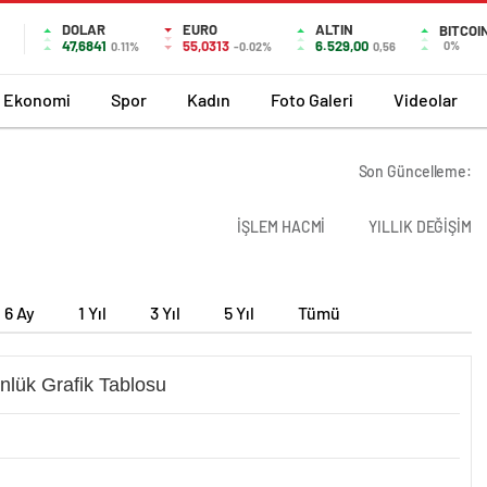
DOLAR
EURO
ALTIN
BITCOI
47,6841
55,0313
6.529,00
0%
0.11%
-0.02%
0,56
Ekonomi
Spor
Kadın
Foto Galeri
Videolar
Son Güncelleme:
İŞLEM HACMİ
YILLIK DEĞİŞİM
6 Ay
1 Yıl
3 Yıl
5 Yıl
Tümü
nlük Grafik Tablosu