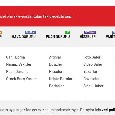
cel olarak e-postanızdan takip edebilirsiniz !
K
TAHMİNİ
LİG
EKONOMİ
E
R
HAVA DURUMU
PUAN DURUMU
HISSELER
PARI
Canlı Borsa
Altınlar
Foto Galeri
Namaz Vakitleri
Dövizler
Video Galeri
Puan Durumu
Hisseler
Yazarlar
Örnek Burç Yorumu
Kripto Paralar
Gazeteler
Pariteler
Sıcak Haber
evzuata uygun şekilde çerez konumlandırmaktayız. Detaylar için
veri pol