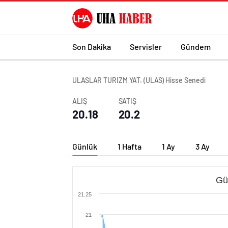
Son Dakika
Servisler
Gündem
ULASLAR TURIZM YAT. (ULAS) Hisse Senedi
ALIŞ
SATIŞ
20.18
20.2
Günlük
1 Hafta
1 Ay
3 Ay
Gü
21.25
21