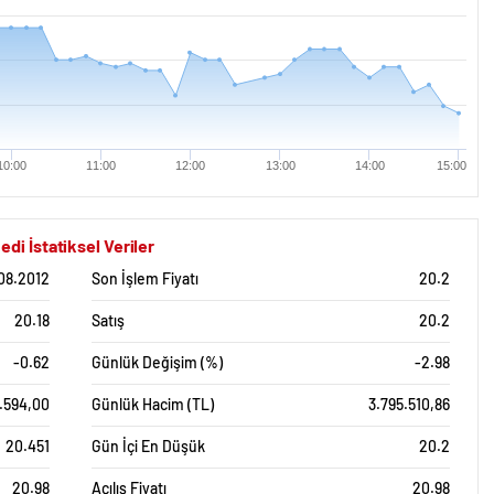
10:00
11:00
12:00
13:00
14:00
15:00
i İstatiksel Veriler
08.2012
Son İşlem Fiyatı
20.2
20.18
Satış
20.2
-0.62
Günlük Değişim (%)
-2.98
.594,00
Günlük Hacim (TL)
3.795.510,86
20.451
Gün İçi En Düşük
20.2
20.98
Açılış Fiyatı
20.98