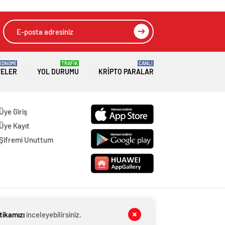
KONOMİ
TRAFİK
CANLI
TELER
YOL DURUMU
KRIPTO PARALAR
Üye Giriş
Üye Kayıt
Şifremi Unuttum
itikamızı
inceleyebilirsiniz.