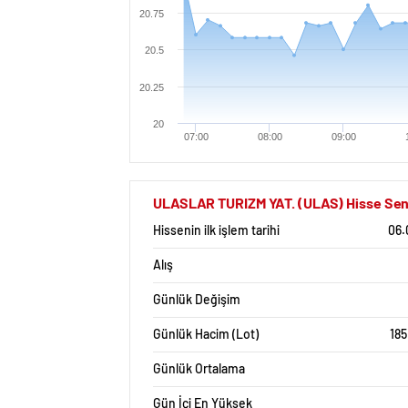
20.75
20.5
20.25
20
07:00
08:00
09:00
ULASLAR TURIZM YAT. (ULAS) Hisse Sened
Hissenin ilk işlem tarihi
06.
Alış
Günlük Değişim
Günlük Hacim (Lot)
185
Günlük Ortalama
Gün İçi En Yüksek