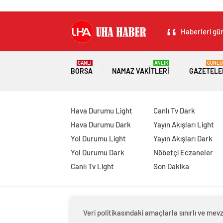
Haberleri gün
CANLI
ANLIK
GÜNLÜ
BORSA
NAMAZ VAKITLERI
GAZETELE
Hava Durumu Light
Canlı Tv Dark
Hava Durumu Dark
Yayın Akışları Light
Yol Durumu Light
Yayın Akışları Dark
Yol Durumu Dark
Nöbetçi Eczaneler
Canlı Tv Light
Son Dakika
Veri politikasındaki amaçlarla sınırlı ve m