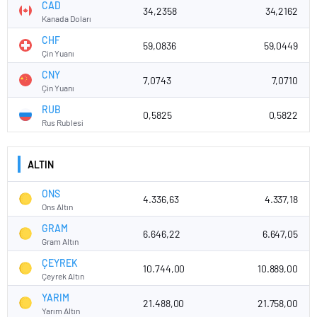
CAD
34,2358
34,2162
Kanada Doları
CHF
59,0836
59,0449
Çin Yuanı
CNY
7,0743
7,0710
Çin Yuanı
RUB
0,5825
0,5822
Rus Rublesi
ALTIN
ONS
4.336,63
4.337,18
Ons Altın
GRAM
6.646,22
6.647,05
Gram Altın
ÇEYREK
10.744,00
10.889,00
Çeyrek Altın
YARIM
21.488,00
21.758,00
Yarım Altın