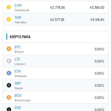
CUM
42.778,00
43.369,00
Cumhuriyet
TAM
42.577,92
43.416,64
Tam Altın
KRİPTO PARA
BTC
0.00%
Bitcoin
LTC
0.00%
Litecoin
ETH
0.00%
Ethereum
XRP
0.00%
Ripple
BCH
0.00%
Bitcoin cash
EOS
0.00%