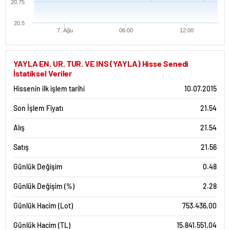
20.75
20.5
7. Ağu
06:00
12:00
YAYLA EN. UR. TUR. VE INS (YAYLA) Hisse Senedi
İstatiksel Veriler
Hissenin ilk işlem tarihi
10.07.2015
Son İşlem Fiyatı
21.54
Alış
21.54
Satış
21.56
Günlük Değişim
0.48
Günlük Değişim (%)
2.28
Günlük Hacim (Lot)
753.436,00
Günlük Hacim (TL)
15.841.551,04