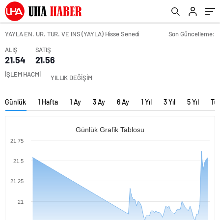
YAYLA EN. UR. TUR. VE INS (YAYLA) Hisse Senedi
Son Güncelleme:
ALIŞ
SATIŞ
21.54
21.56
İŞLEM HACMİ
YILLIK DEĞİŞİM
Günlük
1 Hafta
1 Ay
3 Ay
6 Ay
1 Yıl
3 Yıl
5 Yıl
Tü
Günlük Grafik Tablosu
21.75
21.5
21.25
21