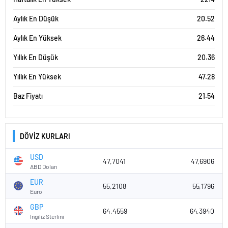
Aylık En Düşük
20.52
Aylık En Yüksek
26.44
Yıllık En Düşük
20.36
Yıllık En Yüksek
47.28
Baz Fiyatı
21.54
DÖVİZ KURLARI
USD
47,7041
47,6906
ABD Doları
EUR
55,2108
55,1796
Euro
GBP
64,4559
64,3940
İngiliz Sterlini