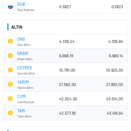
RUB
0,5827
0,5823
Rus Rublesi
ALTIN
ONS
4.338,24
4.338,84
Ons Altın
GRAM
6.668,19
6.669,14
Gram Altın
ÇEYREK
10.781,00
10.925,00
Çeyrek Altın
YARIM
21.562,00
21.830,00
Yarım Altın
CUM
42.924,00
43.514,00
Cumhuriyet
TAM
42.577,92
43.416,64
Tam Altın