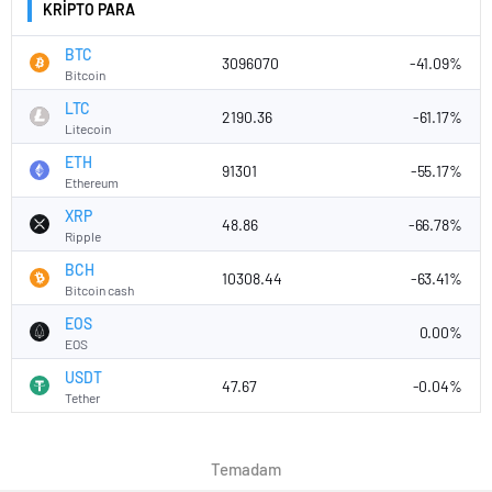
KRİPTO PARA
BTC
3096070
-41.09%
Bitcoin
LTC
2190.36
-61.17%
Litecoin
ETH
91301
-55.17%
Ethereum
XRP
48.86
-66.78%
Ripple
BCH
10308.44
-63.41%
Bitcoin cash
EOS
0.00%
EOS
USDT
47.67
-0.04%
Tether
Temadam