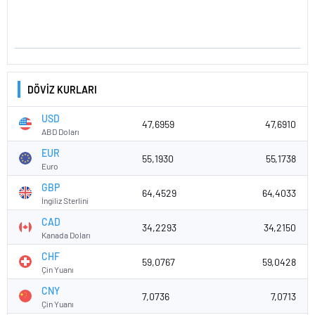
DÖVİZ KURLARI
USD
47,6959
47,6910
ABD Doları
EUR
55,1930
55,1738
Euro
GBP
64,4529
64,4033
İngiliz Sterlini
CAD
34,2293
34,2150
Kanada Doları
CHF
59,0767
59,0428
Çin Yuanı
CNY
7,0736
7,0713
Çin Yuanı